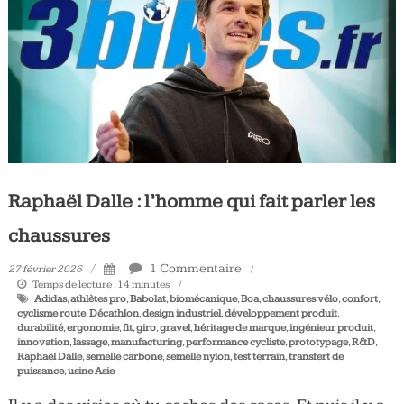
Tous
les
jours,
votre
actualité
vélo
et
triathlon
Raphaël Dalle : l’homme qui fait parler les
chaussures
1 Commentaire
27 février 2026
Temps de lecture :
14
minutes
Adidas
,
athlètes pro
,
Babolat
,
biomécanique
,
Boa
,
chaussures vélo
,
confort
,
cyclisme route
,
Décathlon
,
design industriel
,
développement produit
,
durabilité
,
ergonomie
,
fit
,
giro
,
gravel
,
héritage de marque
,
ingénieur produit
,
innovation
,
lassage
,
manufacturing
,
performance cycliste
,
prototypage
,
R&D
,
Raphaël Dalle
,
semelle carbone
,
semelle nylon
,
test terrain
,
transfert de
puissance
,
usine Asie