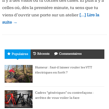
Il y a des visios où tu coches des cases. Et puis il y a
celles où, dès la première minute, tu sens que tu
viens d’ouvrir une porte sur un atelier
[…] Lire la
suite →
Récents
Commentaires
Populaires
Humeur : faut-il laisser rouler les VTT
électriques en forêt ?
Cadres “génériques” ou contrefaçons :
arrêtez de vous voiler la face