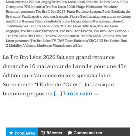
Léon
,
enfer de l’Ouest
,
engagés Tro Bro Léon 2026
,
favoris Tro Bro Léon 2026
,
Groupama-FDJ
,
horaires Tro Bro Léon 2026
,
Hugo Hofstetter
,
Matthew
Brennan
,
parcours Tro Bro Léon 2026
,
Paris-Roubaix breton
,
Paris-Roubaix de
Bretagne
,
Paul Lapeira
,
peloton français
,
Pierre Gautherat
,
programme cyclisme
mai 2026
,
Rasmus Tiller
,
résultats Tro Bro Léon
,
ribin de Keradraon
,
ribinoù
,
TotalEnergies
,
Tro Bro Léon 2026
,
Tro Bro Léon diffusion
,
Tro Bro Léon
engagés
,
Tro Bro Léon Eurosport
,
Tro Bro Léon favoris
,
Tro Bro Léon France 3
,
Tro Bro Léon HBO Max
,
Tro Bro Léon horaires
,
Tro Bro Léon Lannilis
,
Tro Bro
Léon parcours
,
Tro Bro Léon TV
,
UAE Team Emirates XRG
,
UCI ProSeries
,
Uno-
X Mobility
,
Valentin Madouas
,
Visma Lease a Bike
Le Tro Bro Léon 2026 fait son grand retour ce
dimanche 10 mai autour de Lannilis pour une 43e
édition qui s’annonce encore spectaculaire.
Surnommée “l’Enfer de l’Ouest”, la classique
bretonne proposera
[…] Lire la suite →
Récents
Commentaires
Populaires