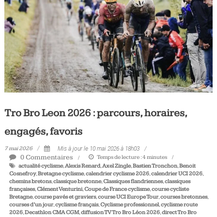
Tro Bro Leon 2026 : parcours, horaires,
engagés, favoris
7 mai 2026
Mis à jour le 10 mai 2026 à 18h03
0 Commentaires
Temps de lecture :
4
minutes
actualité cyclisme
,
Alexis Renard
,
Axel Zingle
,
Bastien Tronchon
,
Benoit
Cosnefroy
,
Bretagne cyclisme
,
calendrier cyclisme 2026
,
calendrier UCI 2026
,
chemins bretons
,
classique bretonne
,
Classiques flandriennes
,
classiques
françaises
,
Clément Venturini
,
Coupe de France cyclisme
,
course cycliste
Bretagne
,
course pavés et graviers
,
course UCI Europe Tour
,
courses bretonnes
,
courses d’un jour
,
cyclisme français
,
Cyclisme professionnel
,
cyclisme route
2026
,
Decathlon CMA CGM
,
diffusion TV Tro Bro Léon 2026
,
direct Tro Bro