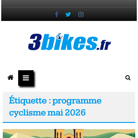
Passer
au
contenu
3bikes.fr
votre
magazine
Vélo,
Étiquette : programme
Gravel
cyclisme mai 2026
&
Triathlon