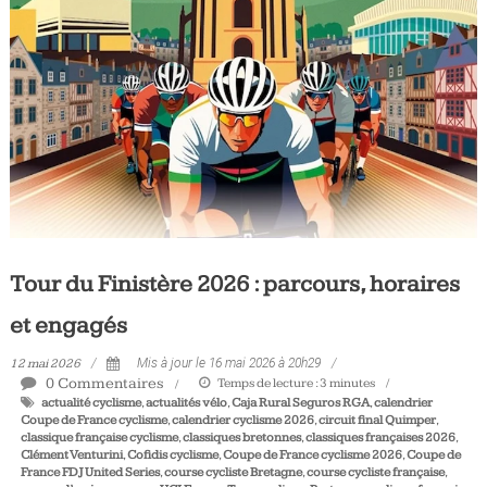
Tous
les
jours,
votre
actualité
vélo
et
triathlon
Tour du Finistère 2026 : parcours, horaires
et engagés
12 mai 2026
Mis à jour le 16 mai 2026 à 20h29
0 Commentaires
Temps de lecture :
3
minutes
actualité cyclisme
,
actualités vélo
,
Caja Rural Seguros RGA
,
calendrier
Coupe de France cyclisme
,
calendrier cyclisme 2026
,
circuit final Quimper
,
classique française cyclisme
,
classiques bretonnes
,
classiques françaises 2026
,
Clément Venturini
,
Cofidis cyclisme
,
Coupe de France cyclisme 2026
,
Coupe de
France FDJ United Series
,
course cycliste Bretagne
,
course cycliste française
,