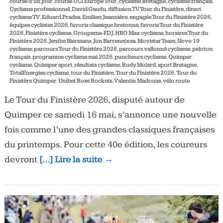
course d’un jour
,
course UCI Europe Tour
,
cyclisme Bretagne
,
cyclisme français
,
Cyclisme professionnel
,
David Gaudu
,
diffusion TV Tour du Finistère
,
direct
cyclisme TV
,
Eduard Prades
,
Emilien Jeannière
,
engagés Tour du Finistère 2026
,
équipes cyclistes 2026
,
favoris classique bretonne
,
favoris Tour du Finistère
2026
,
Finistère cyclisme
,
Groupama-FDJ
,
HBO Max cyclisme
,
horaires Tour du
Finistère 2026
,
Jenthe Biermans
,
Jon Barrenetxea
,
Movistar Team
,
Novo 19
cyclisme
,
parcours Tour du Finistère 2026
,
parcours vallonné cyclisme
,
peloton
français
,
programme cyclisme mai 2026
,
puncheurs cyclisme
,
Quimper
cyclisme
,
Quimper sport
,
résultats cyclisme
,
Rudy Molard
,
sport Bretagne
,
TotalEnergies cyclisme
,
tour du Finistère
,
Tour du Finistère 2026
,
Tour du
Finistère Quimper
,
Unibet Rose Rockets
,
Valentin Madouas
,
vélo route
Le Tour du Finistère 2026, disputé autour de
Quimper ce samedi 16 mai, s’annonce une nouvelle
fois comme l’une des grandes classiques françaises
du printemps. Pour cette 40e édition, les coureurs
devront
[…] Lire la suite →