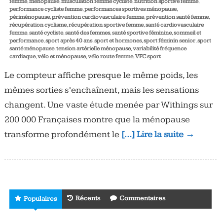
femme
,
ménopause
,
musculation femme cycliste
,
nutrition sportive femme
,
performance cycliste femme
,
performances sportives ménopause
,
périménopause
,
prévention cardiovasculaire femme
,
prévention santé femme
,
récupération cyclisme
,
récupération sportive femme
,
santé cardiovasculaire
femme
,
santé cycliste
,
santé des femmes
,
santé sportive féminine
,
sommeil et
performance
,
sport après 40 ans
,
sport et hormones
,
sport féminin senior
,
sport
santé ménopause
,
tension artérielle ménopause
,
variabilité fréquence
cardiaque
,
vélo et ménopause
,
vélo route femme
,
VFC sport
Le compteur affiche presque le même poids, les
mêmes sorties s’enchaînent, mais les sensations
changent. Une vaste étude menée par Withings sur
200 000 Françaises montre que la ménopause
transforme profondément le
[…] Lire la suite →
Récents
Commentaires
Populaires