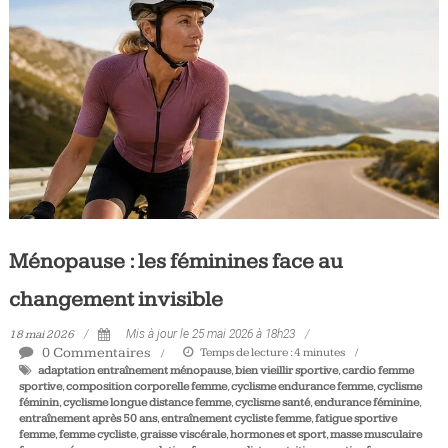
Tous
les
jours,
votre
actualité
vélo
et
triathlon
Ménopause : les féminines face au
changement invisible
18 mai 2026
Mis à jour le 25 mai 2026 à 18h23
0 Commentaires
Temps de lecture :
4
minutes
adaptation entraînement ménopause
,
bien vieillir sportive
,
cardio femme
sportive
,
composition corporelle femme
,
cyclisme endurance femme
,
cyclisme
féminin
,
cyclisme longue distance femme
,
cyclisme santé
,
endurance féminine
,
entraînement après 50 ans
,
entraînement cycliste femme
,
fatigue sportive
femme
,
femme cycliste
,
graisse viscérale
,
hormones et sport
,
masse musculaire