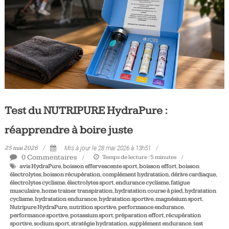
Tous
les
jours,
votre
actualité
vélo
et
triathlon
Test du NUTRIPURE HydraPure :
réapprendre à boire juste
25 mai 2026
Mis à jour le 28 mai 2026 à 13h51
0 Commentaires
Temps de lecture :
5
minutes
avis HydraPure
,
boisson effervescente sport
,
boisson effort
,
boisson
électrolytes
,
boisson récupération
,
complément hydratation
,
dérive cardiaque
,
électrolytes cyclisme
,
électrolytes sport
,
endurance cyclisme
,
fatigue
musculaire
,
home trainer transpiration
,
hydratation course à pied
,
hydratation
cyclisme
,
hydratation endurance
,
hydratation sportive
,
magnésium sport
,
Nutripure HydraPure
,
nutrition sportive
,
performance endurance
,
performance sportive
,
potassium sport
,
préparation effort
,
récupération
sportive
,
sodium sport
,
stratégie hydratation
,
supplément endurance
,
test