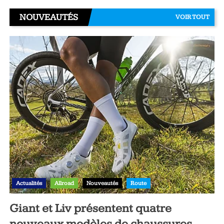
NOUVEAUTÉS
VOIR TOUT
Actualités
Allroad
Nouveautés
Route
Giant et Liv présentent quatre