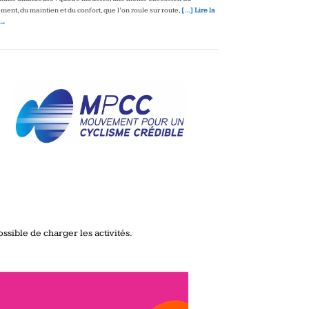
ment, du maintien et du confort, que l’on roule sur route,
[…] Lire la
 →
ssible de charger les activités.