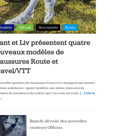
tualités
Allroad
Nouveautés
Route
ant et Liv présentent quatre
uveaux modèles de
aussures Route et
avel/VTT
ouvelles gammes de chaussures Giant et Liv marquent une montée
mme ambitieuse : quatre modèles, une même obsession du
ment, du maintien et du confort, que l’on roule sur route,
[…] Lire la
 →
Bianchi dévoile des nouvelles
couleurs Officina