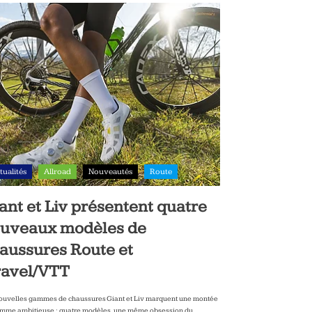
tualités
Allroad
Nouveautés
Route
ant et Liv présentent quatre
uveaux modèles de
aussures Route et
avel/VTT
ouvelles gammes de chaussures Giant et Liv marquent une montée
mme ambitieuse : quatre modèles, une même obsession du