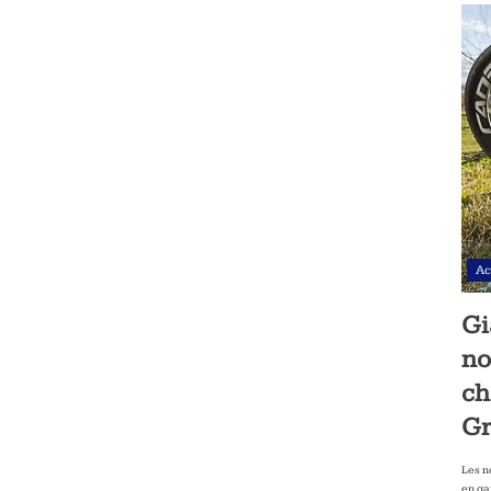
Ac
Gi
no
ch
Gr
Les n
en ga