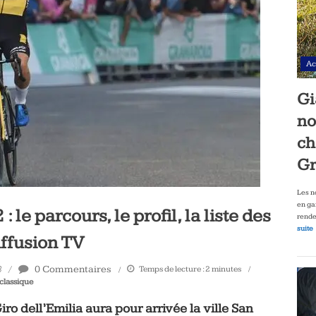
Ac
Gi
no
ch
Gr
Les n
en ga
 le parcours, le profil, la liste des
rende
suite
iffusion TV
0 Commentaires
Temps de lecture :
2
minutes
3
classique
iro dell’Emilia aura pour arrivée la ville San