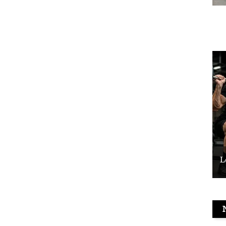
Le vélo peut-il remplacer les squats ?
L