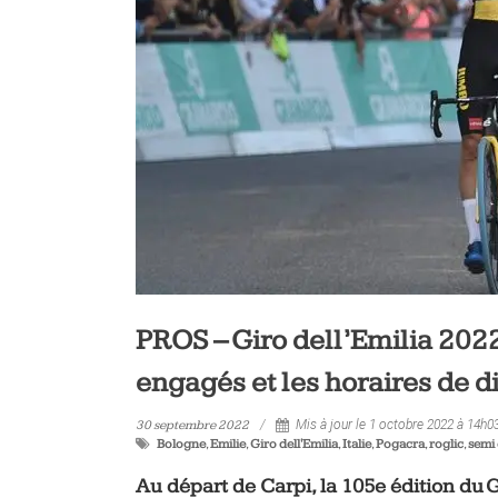
vélo
et
triathlon
PROS – Giro dell’Emilia 2022 :
engagés et les horaires de d
30 septembre 2022
Mis à jour le 1 octobre 2022 à 14h0
Bologne
,
Emilie
,
Giro dell'Emilia
,
Italie
,
Pogacra
,
roglic
,
semi 
Au départ de Carpi, la 105e édition du G