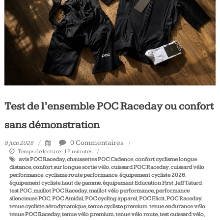
Tous
les
jours,
votre
actualité
vélo
et
triathlon
Test de l’ensemble POC Raceday ou confort
sans démonstration
0 Commentaires
8 juin 2026
Temps de lecture :
12
minutes
avis POC Raceday
,
chaussettes POC Cadence
,
confort cyclisme longue
distance
,
confort sur longue sortie vélo
,
cuissard POC Raceday
,
cuissard vélo
performance
,
cyclisme route performance
,
équipement cycliste 2026
,
équipement cycliste haut de gamme
,
équipement Education First
,
Jeff Tatard
test POC
,
maillot POC Raceday
,
maillot vélo performance
,
performance
silencieuse POC
,
POC Amidal
,
POC cycling apparel
,
POC Elicit
,
POC Raceday
,
tenue cycliste aérodynamique
,
tenue cycliste premium
,
tenue endurance vélo
,
tenue POC Raceday
,
tenue vélo premium
,
tenue vélo route
,
test cuissard vélo
,