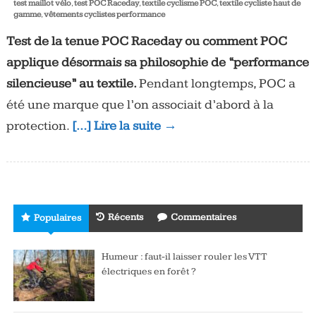
test maillot vélo
,
test POC Raceday
,
textile cyclisme POC
,
textile cycliste haut de
gamme
,
vêtements cyclistes performance
Test de la tenue POC Raceday ou comment POC
applique désormais sa philosophie de “performance
silencieuse” au textile.
Pendant longtemps, POC a
été une marque que l’on associait d’abord à la
protection.
[…] Lire la suite →
Récents
Commentaires
Populaires
Humeur : faut-il laisser rouler les VTT
électriques en forêt ?