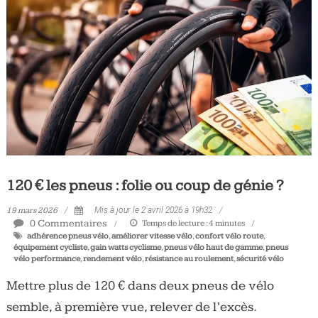
Tous
les
jours,
votre
actualité
vélo
et
triathlon
120 € les pneus : folie ou coup de génie ?
19 mars 2026
Mis à jour le 2 avril 2026 à 19h32
0 Commentaires
Temps de lecture :
4
minutes
adhérence pneus vélo
,
améliorer vitesse vélo
,
confort vélo route
,
équipement cycliste
,
gain watts cyclisme
,
pneus vélo haut de gamme
,
pneus
vélo performance
,
rendement vélo
,
résistance au roulement
,
sécurité vélo
Mettre plus de 120 € dans deux pneus de vélo
semble, à première vue, relever de l’excès.