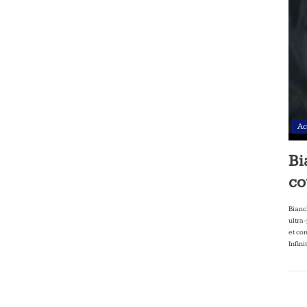
Ac
Bi
co
Bianc
ultra
et co
Infini