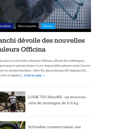
tualités
Nouveautés
Route
anchi dévoile des nouvelles
uleurs Officina
hi lance sa nouvelle collection Officina, offrant des esthétiques
‑premium et spectaculaires à ses cinq modèles phares route, Gravel
ntre‑la‑montre/triathlon : Oltre RC, Specialissima RC, Impulso RC,
to Pro et Aquila
[…] Lire la suite →
LOOK 785 HuezRS : un nouveau
vélo de montagne de 6,6 kg
Schwalbe commercialise une