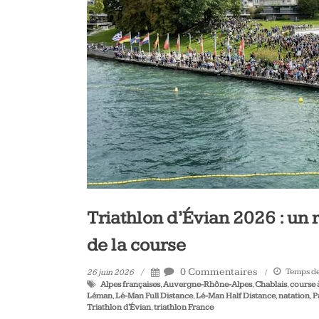
vélo
et
triathlon
Triathlon d’Évian 2026 : un r
de la course
0 Commentaires
Temps de 
26 juin 2026
Alpes françaises
,
Auvergne-Rhône-Alpes
,
Chablais
,
course 
Léman
,
Lé-Man Full Distance
,
Lé-Man Half Distance
,
natation
,
P
Triathlon d'Évian
,
triathlon France