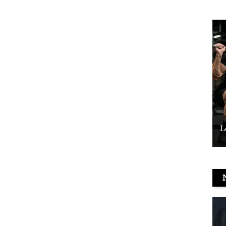
Le vélo peut-il remplacer les squats ?
L