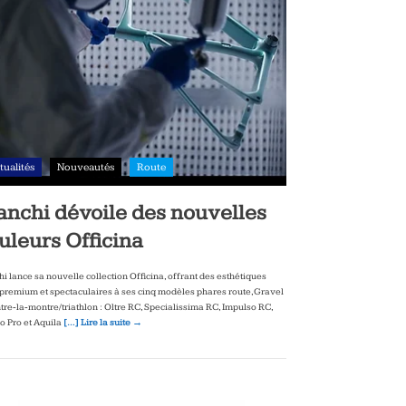
tualités
Nouveautés
Route
anchi dévoile des nouvelles
uleurs Officina
hi lance sa nouvelle collection Officina, offrant des esthétiques
‑premium et spectaculaires à ses cinq modèles phares route, Gravel
ntre‑la‑montre/triathlon : Oltre RC, Specialissima RC, Impulso RC,
to Pro et Aquila
[…] Lire la suite →