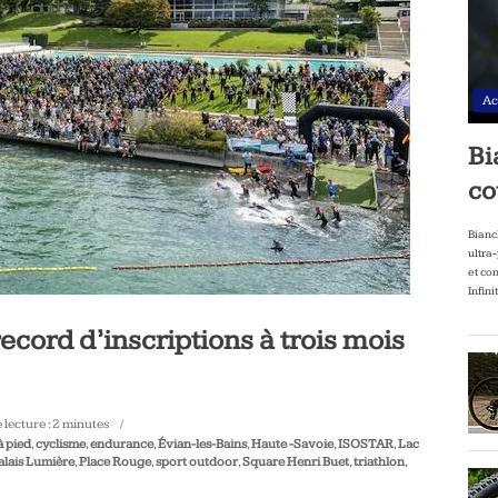
Ac
Bi
co
Bianc
ultra
et co
Infini
ecord d’inscriptions à trois mois
lecture :
2
minutes
à pied
,
cyclisme
,
endurance
,
Évian-les-Bains
,
Haute -Savoie
,
ISOSTAR
,
Lac
alais Lumière
,
Place Rouge
,
sport outdoor
,
Square Henri Buet
,
triathlon
,