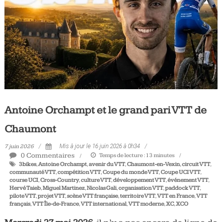
Tous
les
jours,
votre
actualité
vélo
et
triathlon
Antoine Orchampt et le grand pari VTT de
Chaumont
7 juin 2026
Mis à jour le 16 juin 2026 à 0h34
0 Commentaires
Temps de lecture :
13
minutes
3bikes
,
Antoine Orchampt
,
avenir du VTT
,
Chaumont-en-Vexin
,
circuit VTT
,
communauté VTT
,
compétition VTT
,
Coupe du monde VTT
,
Coupe UCI VTT
,
course UCI
,
Cross-Country
,
culture VTT
,
développement VTT
,
événement VTT
,
Hervé Taieb
,
Miguel Martinez
,
Nicolas Gali
,
organisation VTT
,
paddock VTT
,
pilote VTT
,
projet VTT
,
scène VTT française
,
territoire VTT
,
VTT en France
,
VTT
français
,
VTT Île-de-France
,
VTT international
,
VTT moderne
,
XC
,
XCO