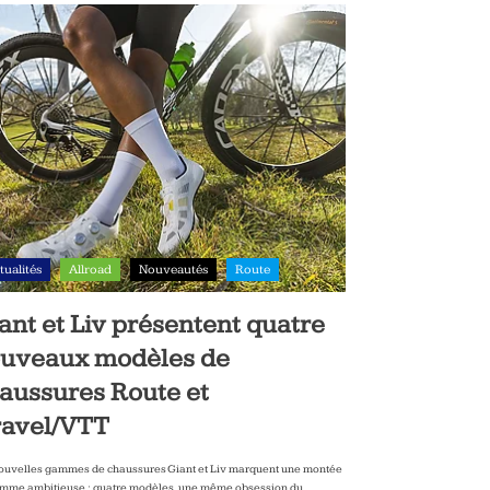
tualités
Allroad
Nouveautés
Route
ant et Liv présentent quatre
uveaux modèles de
aussures Route et
avel/VTT
ouvelles gammes de chaussures Giant et Liv marquent une montée
mme ambitieuse : quatre modèles, une même obsession du