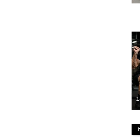
Le vélo peut-il remplacer les squats ?
L