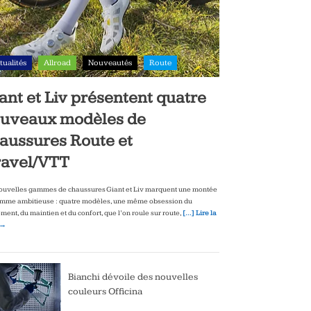
tualités
Allroad
Nouveautés
Route
ant et Liv présentent quatre
uveaux modèles de
aussures Route et
avel/VTT
ouvelles gammes de chaussures Giant et Liv marquent une montée
mme ambitieuse : quatre modèles, une même obsession du
ment, du maintien et du confort, que l’on roule sur route,
[…] Lire la
 →
Bianchi dévoile des nouvelles
couleurs Officina