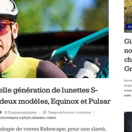
Ac
Gi
no
ch
Gr
Les n
en ga
le génération de lunettes S-
rende
suite
e deux modèles, Equinox et Pulsar
0 Commentaires
Temps de lecture :
4
minutes
chromiques
,
s-phyre
,
shimano
,
vision
nologie de verres Ridescape, pour une clarté,