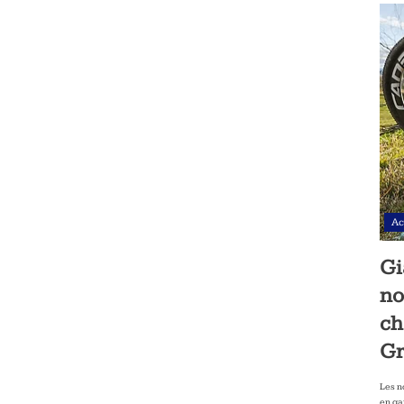
Ac
Gi
no
ch
Gr
Les n
en ga