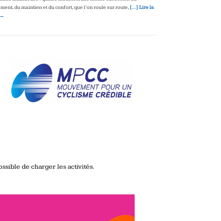
ment, du maintien et du confort, que l’on roule sur route,
[…] Lire la
 →
ssible de charger les activités.