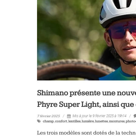
vélo
et
triathlon
Shimano présente une nouvel
Phyre Super Light, ainsi qu
7 février 2025
Mis à jour le 9 février 2025 à 19h14
champ
,
confort
,
lentilles
,
lumière
,
lunettes
,
montures
,
photo
Les trois modèles sont dotés de la tech