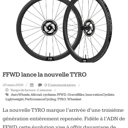
Tous
les
jours,
votre
actualité
vélo
et
triathlon
FFWD lance la nouvelle TYRO
0 Commentaires
20 mars 2026
Temps de lecture :
2
minutes
AeroWheels
,
Allroad
,
cyclisme
,
FFWD
,
GravelBike
,
InnovationCycliste
,
Lightweight
,
PerformanceCycling
,
TYRO
,
Wheelset
La nouvelle TYRO marque l’arrivée d’une troisième
génération entièrement repensée. Fidèle à l’ADN de
FFWD, cette évolution vise à offrir davantage de