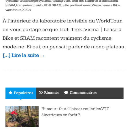
cyclisme
,
technologie cyclisme
,
testing vélo
,
Tour des Flandres
,
transmission
SRAM
,
transmission vélo
,
UDH SRAM
,
vélo professionnel
,
Visma Lease a Bike
,
worldtour
,
XPLR
À l’intérieur du laboratoire invisible du WorldTour,
on vous partage ce que Lidl–Trek, Visma | Lease a
Bike et SRAM racontent vraiment du cyclisme
moderne. Et oui, on pensait parler de mono-plateau,
[…] Lire la suite →
Récents
Commentaires
Populaires
Humeur : faut-il laisser rouler les VTT
électriques en forêt ?