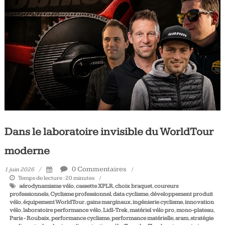
Tous
les
jours,
votre
actualité
vélo
et
triathlon
Dans le laboratoire invisible du WorldTour
moderne
0 Commentaires
1 juin 2026
Temps de lecture :
20
minutes
aérodynamisme vélo
,
cassette XPLR
,
choix braquet
,
coureurs
professionnels
,
Cyclisme professionnel
,
data cyclisme
,
développement produit
vélo
,
équipement WorldTour
,
gains marginaux
,
ingénierie cyclisme
,
innovation
vélo
,
laboratoire performance vélo
,
Lidl-Trek
,
matériel vélo pro
,
mono-plateau
,
Paris - Roubaix
,
performance cyclisme
,
performance matérielle
,
sram
,
stratégie