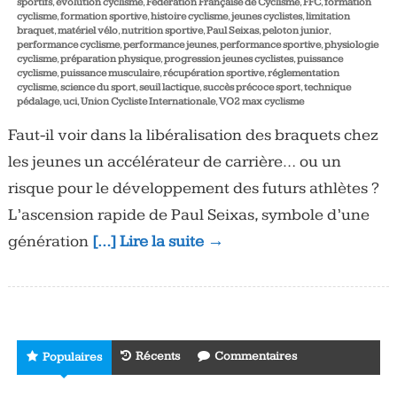
sportifs
,
évolution cyclisme
,
Fédération Française de Cyclisme
,
FFC
,
formation
cyclisme
,
formation sportive
,
histoire cyclisme
,
jeunes cyclistes
,
limitation
braquet
,
matériel vélo
,
nutrition sportive
,
Paul Seixas
,
peloton junior
,
performance cyclisme
,
performance jeunes
,
performance sportive
,
physiologie
cyclisme
,
préparation physique
,
progression jeunes cyclistes
,
puissance
cyclisme
,
puissance musculaire
,
récupération sportive
,
réglementation
cyclisme
,
science du sport
,
seuil lactique
,
succès précoce sport
,
technique
pédalage
,
uci
,
Union Cycliste Internationale
,
VO2 max cyclisme
Faut-il voir dans la libéralisation des braquets chez
les jeunes un accélérateur de carrière… ou un
risque pour le développement des futurs athlètes ?
L’ascension rapide de Paul Seixas, symbole d’une
génération
[…] Lire la suite →
Récents
Commentaires
Populaires