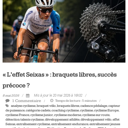
Tous
les
jours,
votre
actualité
vélo
et
triathlon
« L’effet Seixas » : braquets libres, succès
précoce ?
8 mai 2026
Mis à jour le 20 mai 2026 à 16h32
1 Commentaire
Temps de lecture :
5
minutes
analyse cyclisme
,
braquet vélo
,
braquets libres
,
cadence pédalage
,
capteur
de puissance
,
catégorie cadets
,
coaching cyclisme
,
cyclisme
,
cyclisme Europe
,
cyclisme France
,
cyclisme junior
,
cyclisme moderne
,
cyclisme sur route
,
détection talents cyclisme
,
développement athlète
,
développement vélo
,
effet
Seixas
,
entraînement cyclisme
,
entraînement endurance
,
entraînement jeunes