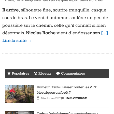
France
,
Transition après carrière
,
vélo
,
Vie après le sport
,
Vuelta
,
World Tour
Il arrive,
silhouette fine, sourire tranquille, casque
sous le bras. Le vent d’automne soulève un peu de
poussière sur le chemin, celle qu’il connaît si bien
désormais.
Nicolas Roche
vient d’endosser
son
[…]
Lire la suite →
Populaires
Récents
Commentaires
Humeur : faut-il laisser rouler les VTT
électriques en forêt ?
150 Comments
16 octobre 2023
Cadres “génériques” ou contrefaçons :