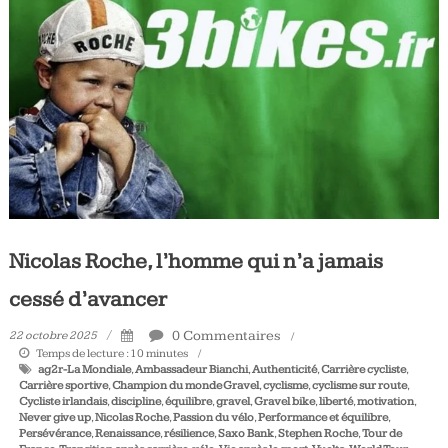
Tous
les
jours,
votre
actualité
vélo
et
triathlon
Nicolas Roche, l’homme qui n’a jamais
cessé d’avancer
0 Commentaires
22 octobre 2025
Temps de lecture :
10
minutes
ag2r-La Mondiale
,
Ambassadeur Bianchi
,
Authenticité
,
Carrière cycliste
,
Carrière sportive
,
Champion du monde Gravel
,
cyclisme
,
cyclisme sur route
,
Cycliste irlandais
,
discipline
,
équilibre
,
gravel
,
Gravel bike
,
liberté
,
motivation
,
Never give up
,
Nicolas Roche
,
Passion du vélo
,
Performance et équilibre
,
Persévérance
,
Renaissance
,
résilience
,
Saxo Bank
,
Stephen Roche
,
Tour de