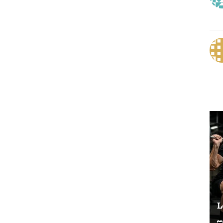
Le vélo peut-il remplacer les squats ?
L
0