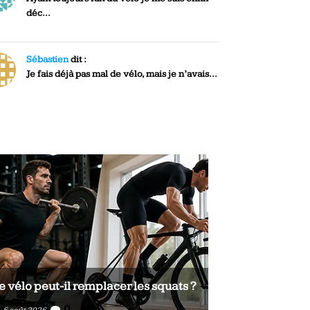
déc...
Sébastien
dit :
Je fais déjà pas mal de vélo, mais je n’avais...
e vélo peut-il remplacer les squats ?
Le vélo peut-il
0
0