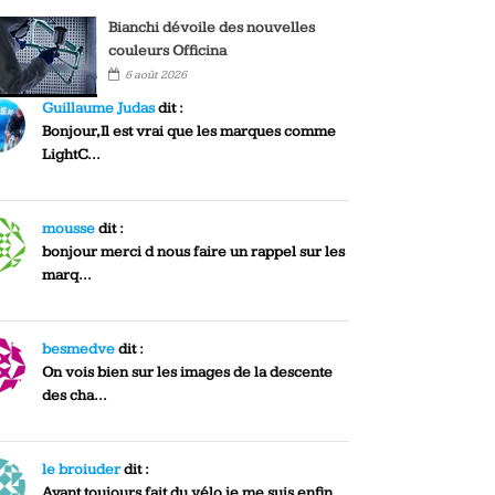
Bianchi dévoile des nouvelles
couleurs Officina
6 août 2026
Guillaume Judas
dit :
Bonjour,Il est vrai que les marques comme
LightC...
mousse
dit :
bonjour merci d nous faire un rappel sur les
marq...
besmedve
dit :
On vois bien sur les images de la descente
des cha...
le broiuder
dit :
Ayant toujours fait du vélo je me suis enfin