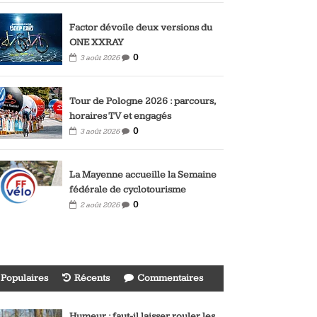
Factor dévoile deux versions du
ONE XXRAY
0
3 août 2026
Tour de Pologne 2026 : parcours,
horaires TV et engagés
0
3 août 2026
La Mayenne accueille la Semaine
fédérale de cyclotourisme
0
2 août 2026
Populaires
Récents
Commentaires
Humeur : faut-il laisser rouler les