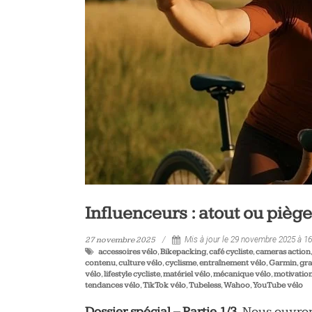
vélo
et
triathlon
Influenceurs : atout ou pièg
27 novembre 2025
Mis à jour le 29 novembre 2025 à 1
accessoires vélo
,
Bikepacking
,
café cycliste
,
cameras action
contenu
,
culture vélo
,
cyclisme
,
entraînement vélo
,
Garmin
,
gra
vélo
,
lifestyle cycliste
,
matériel vélo
,
mécanique vélo
,
motivation
tendances vélo
,
TikTok vélo
,
Tubeless
,
Wahoo
,
YouTube vélo
Dossier spécial – Partie 1/3,
Nous ouvron