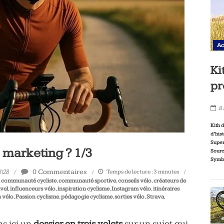
Ac
Ki
pr
8
Kith 
d’his
Super
e marketing ? 1/3
Sourc
Symbo
0 Commentaires
Temps de lecture :
3
minutes
6h28
,
communauté cycliste
,
communauté sportive
,
conseils vélo
,
créateurs de
vel
,
influenceurs vélo
,
inspiration cyclisme
,
Instagram vélo
,
itinéraires
 vélo
,
Passion cyclisme
,
pédagogie cyclisme
,
sorties vélo
,
Strava
,
s ici un
dossier en trois volets
sur un sujet qui