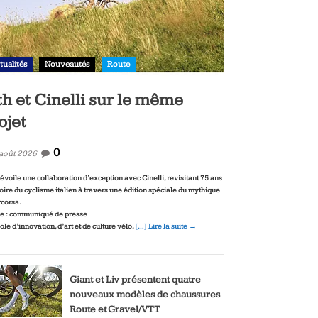
tualités
Nouveautés
Route
th et Cinelli sur le même
ojet
0
 août 2026
dévoile une collaboration d’exception avec Cinelli, revisitant 75 ans
toire du cyclisme italien à travers une édition spéciale du mythique
corsa.
e : communiqué de presse
le d’innovation, d’art et de culture vélo,
[…] Lire la suite →
Giant et Liv présentent quatre
nouveaux modèles de chaussures
Route et Gravel/VTT