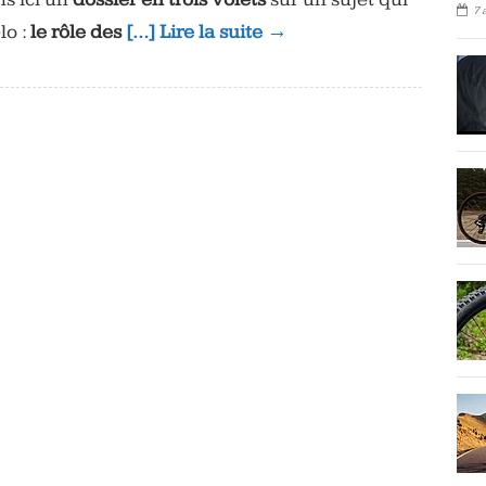
7 
lo :
le rôle des
[…] Lire la suite →