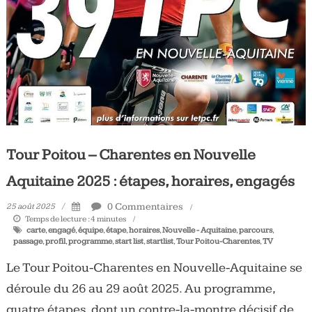
Tous
les
jours,
votre
actualité
vélo
et
triathlon
Tour Poitou – Charentes en Nouvelle
Aquitaine 2025 : étapes, horaires, engagés
0 Commentaires
25 août 2025
Temps de lecture :
4
minutes
carte
,
engagé
,
équipe
,
étape
,
horaires
,
Nouvelle - Aquitaine
,
parcours
,
passage
,
profil
,
programme
,
start list
,
startlist
,
Tour Poitou-Charentes
,
TV
Le Tour Poitou-Charentes en Nouvelle-Aquitaine se
déroule du 26 au 29 août 2025. Au programme,
quatre étapes, dont un contre-la-montre décisif de