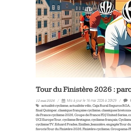
vélo
et
triathlon
Tour du Finistère 2026 : par
12 mai 2026
Mis à jour le 16 mai 2026 à 20h29
actualité cyclisme
,
actualités vélo
,
Caja Rural Seguros RGA
,
final Quimper
,
classique française cyclisme
,
classiques bretonn
de France cyclisme 2026
,
Coupe de France FDJ United Series
,
c
UCI Europe Tour
,
cyclisme Bretagne
,
cyclisme français
,
Cyclism
cyclisme TV
,
Eduard Prades
,
Emilien Jeannière
,
engagés Tour du
favoris Tour du Finistère 2026
,
Finistère cyclisme
,
Groupama-F