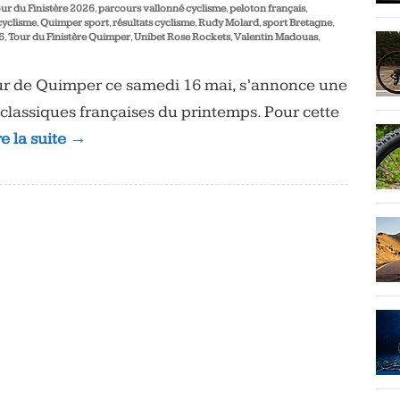
ur du Finistère 2026
,
parcours vallonné cyclisme
,
peloton français
,
yclisme
,
Quimper sport
,
résultats cyclisme
,
Rudy Molard
,
sport Bretagne
,
6
,
Tour du Finistère Quimper
,
Unibet Rose Rockets
,
Valentin Madouas
,
our de Quimper ce samedi 16 mai, s’annonce une
classiques françaises du printemps. Pour cette
re la suite →