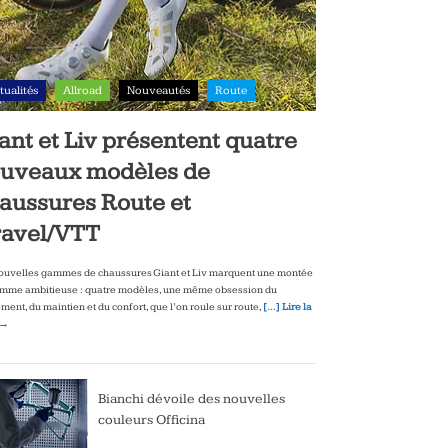
tualités
Allroad
Nouveautés
Route
ant et Liv présentent quatre
uveaux modèles de
aussures Route et
avel/VTT
ouvelles gammes de chaussures Giant et Liv marquent une montée
mme ambitieuse : quatre modèles, une même obsession du
ment, du maintien et du confort, que l’on roule sur route,
[…] Lire la
 →
Bianchi dévoile des nouvelles
couleurs Officina