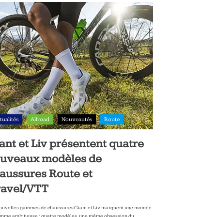
tualités
Allroad
Nouveautés
Route
ant et Liv présentent quatre
uveaux modèles de
aussures Route et
avel/VTT
ouvelles gammes de chaussures Giant et Liv marquent une montée
mme ambitieuse : quatre modèles, une même obsession du