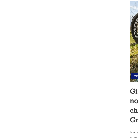
Ac
Gi
no
ch
Gr
Les n
en ga