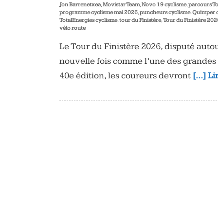
Jon Barrenetxea
,
Movistar Team
,
Novo 19 cyclisme
,
parcours To
programme cyclisme mai 2026
,
puncheurs cyclisme
,
Quimper c
TotalEnergies cyclisme
,
tour du Finistère
,
Tour du Finistère 202
vélo route
Le Tour du Finistère 2026, disputé aut
nouvelle fois comme l’une des grandes 
40e édition, les coureurs devront
[…] Li