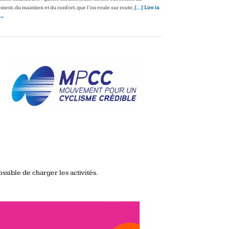
ment, du maintien et du confort, que l’on roule sur route,
[…] Lire la
 →
ssible de charger les activités.