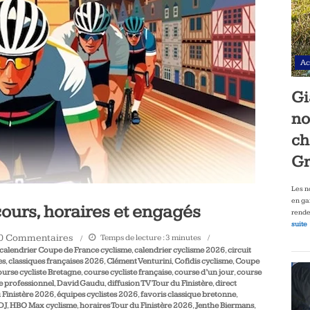
Ac
Gi
no
ch
Gr
Les n
en ga
cours, horaires et engagés
rende
suite
0 Commentaires
Temps de lecture :
3
minutes
calendrier Coupe de France cyclisme
,
calendrier cyclisme 2026
,
circuit
es
,
classiques françaises 2026
,
Clément Venturini
,
Cofidis cyclisme
,
Coupe
ourse cycliste Bretagne
,
course cycliste française
,
course d’un jour
,
course
e professionnel
,
David Gaudu
,
diffusion TV Tour du Finistère
,
direct
 Finistère 2026
,
équipes cyclistes 2026
,
favoris classique bretonne
,
DJ
,
HBO Max cyclisme
,
horaires Tour du Finistère 2026
,
Jenthe Biermans
,