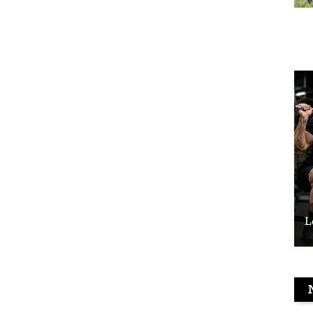
Le vélo peut-il remplacer les squats ?
L