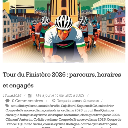
Tous
les
jours,
votre
actualité
vélo
et
triathlon
Tour du Finistère 2026 : parcours, horaires
et engagés
12 mai 2026
Mis à jour le 16 mai 2026 à 20h29
0 Commentaires
Temps de lecture :
3
minutes
actualité cyclisme
,
actualités vélo
,
Caja Rural Seguros RGA
,
calendrier
Coupe de France cyclisme
,
calendrier cyclisme 2026
,
circuit final Quimper
,
classique française cyclisme
,
classiques bretonnes
,
classiques françaises 2026
,
Clément Venturini
,
Cofidis cyclisme
,
Coupe de France cyclisme 2026
,
Coupe de
France FDJ United Series
,
course cycliste Bretagne
,
course cycliste française
,