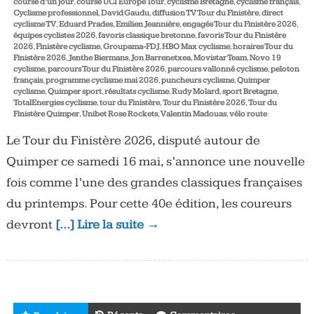
course d’un jour
,
course UCI Europe Tour
,
cyclisme Bretagne
,
cyclisme français
,
Cyclisme professionnel
,
David Gaudu
,
diffusion TV Tour du Finistère
,
direct
cyclisme TV
,
Eduard Prades
,
Emilien Jeannière
,
engagés Tour du Finistère 2026
,
équipes cyclistes 2026
,
favoris classique bretonne
,
favoris Tour du Finistère
2026
,
Finistère cyclisme
,
Groupama-FDJ
,
HBO Max cyclisme
,
horaires Tour du
Finistère 2026
,
Jenthe Biermans
,
Jon Barrenetxea
,
Movistar Team
,
Novo 19
cyclisme
,
parcours Tour du Finistère 2026
,
parcours vallonné cyclisme
,
peloton
français
,
programme cyclisme mai 2026
,
puncheurs cyclisme
,
Quimper
cyclisme
,
Quimper sport
,
résultats cyclisme
,
Rudy Molard
,
sport Bretagne
,
TotalEnergies cyclisme
,
tour du Finistère
,
Tour du Finistère 2026
,
Tour du
Finistère Quimper
,
Unibet Rose Rockets
,
Valentin Madouas
,
vélo route
Le Tour du Finistère 2026, disputé autour de
Quimper ce samedi 16 mai, s’annonce une nouvelle
fois comme l’une des grandes classiques françaises
du printemps. Pour cette 40e édition, les coureurs
devront
[…] Lire la suite →