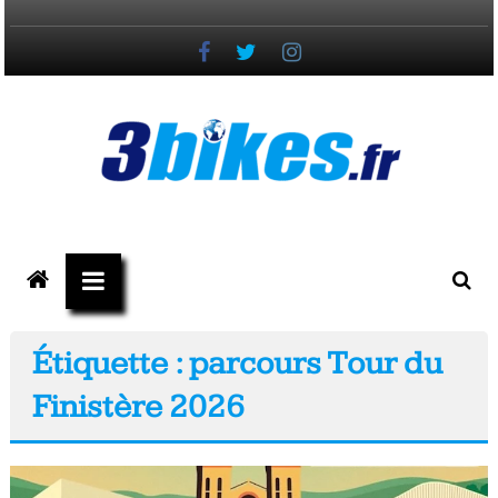
Passer
au
contenu
3bikes.fr
votre
magazine
Vélo,
Étiquette : parcours Tour du
Gravel
Finistère 2026
&
Triathlon