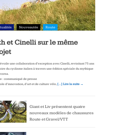
tualités
Nouveautés
Route
th et Cinelli sur le même
ojet
dévoile une collaboration d’exception avec Cinelli, revisitant 75 ans
toire du cyclisme italien à travers une édition spéciale du mythique
corsa.
e : communiqué de presse
le d’innovation, d’art et de culture vélo,
[…] Lire la suite →
Giant et Liv présentent quatre
nouveaux modèles de chaussures
Route et Gravel/VTT