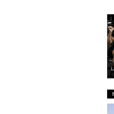
Le vélo peut-il remplacer les squats ?
L