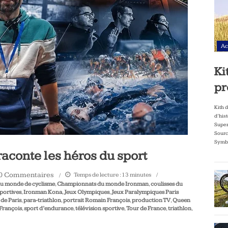
Ac
Ki
pr
Kith 
d’his
Super
Sourc
Symbo
conte les héros du sport
0 Commentaires
Temps de lecture :
13
minutes
u monde de cyclisme
,
Championnats du monde Ironman
,
coulisses du
portives
,
Ironman Kona
,
Jeux Olympiques
,
Jeux Paralympiques Paris
de Paris
,
para-triathlon
,
portrait Romain François
,
production TV
,
Queen
François
,
sport d’endurance
,
télévision sportive
,
Tour de France
,
triathlon
,