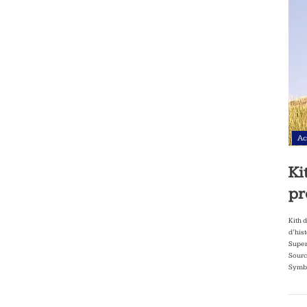
Ac
Ki
pr
Kith 
d’his
Super
Sourc
Symbo