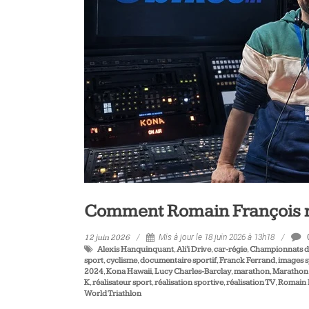
vélo
et
triathlon
Comment Romain François ra
12 juin 2026
Mis à jour le 18 juin 2026 à 13h18
Alexis Hanquinquant
,
Ali'i Drive
,
car-régie
,
Championnats d
sport
,
cyclisme
,
documentaire sportif
,
Franck Ferrand
,
images s
2024
,
Kona Hawaii
,
Lucy Charles-Barclay
,
marathon
,
Marathon 
K
,
réalisateur sport
,
réalisation sportive
,
réalisation TV
,
Romain 
World Triathlon