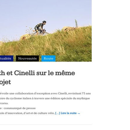
tualités
Nouveautés
Route
th et Cinelli sur le même
ojet
dévoile une collaboration d’exception avec Cinelli, revisitant 75 ans
toire du cyclisme italien à travers une édition spéciale du mythique
corsa.
e : communiqué de presse
le d’innovation, d’art et de culture vélo,
[…] Lire la suite →