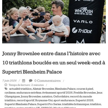
Tous
les
jours,
votre
actualité
vélo
et
triathlon
Jonny Brownlee entre dans l’histoire avec
10 triathlons bouclés en un seul week-end à
Supertri Blenheim Palace
0 Commentaires
7 juin 2026
Temps de lecture :
2
minutes
actualité triathlon
,
Alistair Brownlee
,
Blenheim Palace
,
course à pied
,
cyclisme
,
endurance extrême
,
événement sportif 2026
,
Freddie Brownlee
,
Jeux
Olympiques
,
Jonny Brownlee
,
natation
,
Oxfordshire
,
record du monde
triathlon
,
record sportif
,
Royaume-Uni
,
sport endurance
,
Supertri 2026
,
Supertri Blenheim Palace
,
Supertri Pro Series
,
triathlète britannique
,
triathlon
,