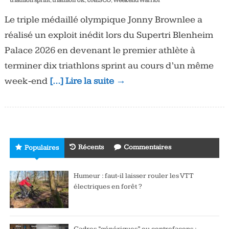
triathlon sprint
,
triathlon UK
,
UNESCO
,
Weekend Warrior
Le triple médaillé olympique Jonny Brownlee a
réalisé un exploit inédit lors du Supertri Blenheim
Palace 2026 en devenant le premier athlète à
terminer dix triathlons sprint au cours d’un même
week-end
[…] Lire la suite →
Récents
Commentaires
Populaires
Humeur : faut-il laisser rouler les VTT
électriques en forêt ?
Cadres “génériques” ou contrefaçons :