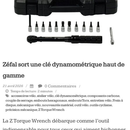
Tous
les
jours,
votre
actualité
vélo
et
triathlon
Zéfal sort une clé dynamométrique haut de
gamme
0 Commentaires
21 avril 2026
Temps de lecture :
2
minutes
accessoires vélo
,
atelier vélo
,
clé dynamométrique
,
composants carbone
,
couple de serrage
,
embouts hexagonaux
,
embouts Torx
,
entretien vélo
,
Frein à
disque
,
mécanique vélo
,
nouveautés matériel
,
outil vélo
,
outils cyclisme
,
précision mécanique
,
Z Torque Wrench
La Z Torque Wrench débarque comme l’outil
indispensable pour tous ceux qui aiment bichonner