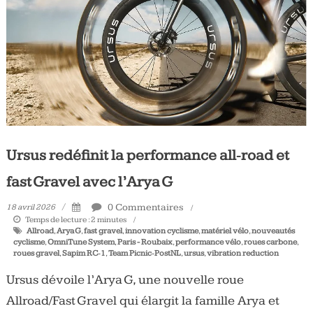
Tous
les
jours,
votre
actualité
vélo
et
triathlon
Ursus redéfinit la performance all‑road et
fast Gravel avec l’Arya G
0 Commentaires
18 avril 2026
Temps de lecture :
2
minutes
Allroad
,
Arya G
,
fast gravel
,
innovation cyclisme
,
matériel vélo
,
nouveautés
cyclisme
,
OmniTune System
,
Paris - Roubaix
,
performance vélo
,
roues carbone
,
roues gravel
,
Sapim RC‑1
,
Team Picnic‑PostNL
,
ursus
,
vibration reduction
Ursus dévoile l’Arya G, une nouvelle roue
Allroad/Fast Gravel qui élargit la famille Arya et