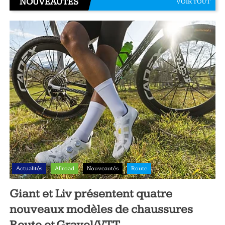
NOUVEAUTÉS
VOIR TOUT
Actualités
Allroad
Nouveautés
Route
Giant et Liv présentent quatre
nouveaux modèles de chaussures
Route et Gravel/VTT