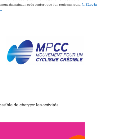
ment, du maintien et du confort, que l’on roule sur route,
[…] Lire la
 →
ssible de charger les activités.