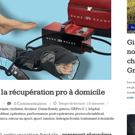
Ac
Gi
no
ch
Gr
Les n
en ga
a récupération pro à domicile
rende
suite
0 Commentaires
Temps de lecture :
10
minutes
rapie
,
cyclisme
,
douleur
,
Game Ready
,
genou
,
GRPro 2.1
,
hôpital
,
dème
,
opération
,
performance
,
post-opératoire
,
protocole médical
,
genou
,
retour au sport
,
sport
,
tendon
,
thérapie froide
,
traitement à domicile
,
à cette question brutale :
comment récupérer