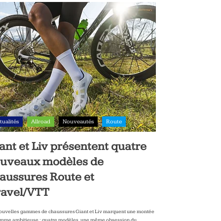
tualités
Allroad
Nouveautés
Route
ant et Liv présentent quatre
uveaux modèles de
aussures Route et
avel/VTT
ouvelles gammes de chaussures Giant et Liv marquent une montée
mme ambitieuse : quatre modèles, une même obsession du