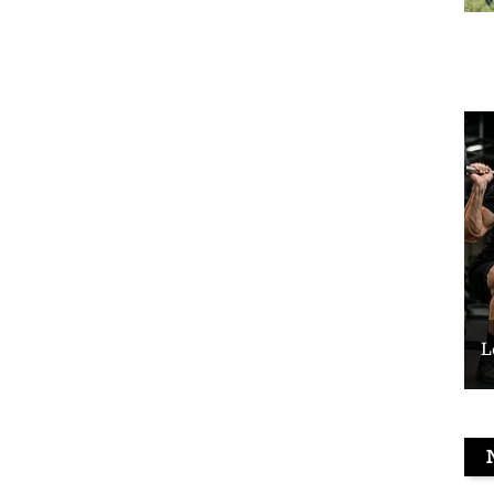
Le vélo peut-il remplacer les squats ?
L