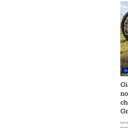
Ac
Gi
no
ch
Gr
Les n
en ga