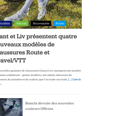
tualités
Allroad
Nouveautés
Route
ant et Liv présentent quatre
uveaux modèles de
aussures Route et
avel/VTT
ouvelles gammes de chaussures Giant et Liv marquent une montée
mme ambitieuse : quatre modèles, une même obsession du
ment, du maintien et du confort, que l’on roule sur route,
[…] Lire la
 →
Bianchi dévoile des nouvelles
couleurs Officina