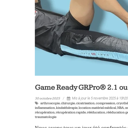
vélo
et
triathlon
Game Ready GRPro® 2.1 ou l
30 octobre 2025
Mis à jour le 5 novembre 2025 à 10h20
arthroscopie
,
chirurgie
,
cicatrisation
,
compression
,
cryothé
inflammation
,
kinésithérapie
,
location matériel médical
,
NBA
,
œ
récupération
,
récupération rapide
,
rééducation
,
rééducation 
traumatologie
Nous avons tous un jour été confrontés 