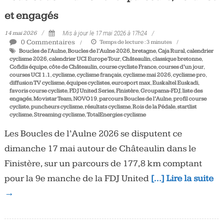
et engagés
14 mai 2026
Mis à jour le 17 mai 2026 à 17h24
0 Commentaires
Temps de lecture :
3
minutes
Boucles de l'Aulne
,
Boucles de l’Aulne 2026
,
bretagne
,
Caja Rural
,
calendrier
cyclisme 2026
,
calendrier UCI Europe Tour
,
Châteaulin
,
classique bretonne
,
Cofidis équipe
,
côte de Châteaulin
,
course cycliste France
,
courses d’un jour
,
courses UCI 1.1
,
cyclisme
,
cyclisme français
,
cyclisme mai 2026
,
cyclisme pro
,
diffusion TV cyclisme
,
équipes cyclistes
,
eurosport max
,
Euskaltel Euskadi
,
favoris course cycliste
,
FDJ United Series
,
Finistère
,
Groupama-FDJ
,
liste des
engagés
,
Movistar Team
,
NOVO19
,
parcours Boucles de l’Aulne
,
profil course
cycliste
,
puncheurs cyclisme
,
résultats cyclisme
,
Rois de la Pédale
,
startlist
cyclisme
,
Streaming cyclisme
,
TotalEnergies cyclisme
Les Boucles de l’Aulne 2026 se disputent ce
dimanche 17 mai autour de Châteaulin dans le
Finistère, sur un parcours de 177,8 km comptant
pour la 9e manche de la FDJ United
[…] Lire la suite
→