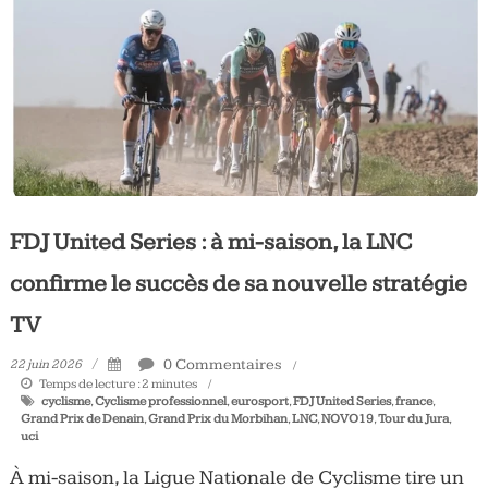
Tous
les
jours,
votre
actualité
vélo
et
triathlon
FDJ United Series : à mi-saison, la LNC
confirme le succès de sa nouvelle stratégie
TV
0 Commentaires
22 juin 2026
Temps de lecture :
2
minutes
cyclisme
,
Cyclisme professionnel
,
eurosport
,
FDJ United Series
,
france
,
Grand Prix de Denain
,
Grand Prix du Morbihan
,
LNC
,
NOVO19
,
Tour du Jura
,
uci
À mi-saison, la Ligue Nationale de Cyclisme tire un