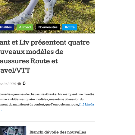
tualités
Allroad
Nouveautés
Route
ant et Liv présentent quatre
uveaux modèles de
aussures Route et
avel/VTT
0
 août 2026
ouvelles gammes de chaussures Giant et Liv marquent une montée
mme ambitieuse : quatre modèles, une même obsession du
ment, du maintien et du confort, que l’on roule sur route,
[…] Lire la
 →
Bianchi dévoile des nouvelles