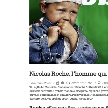
vélo
et
triathlon
Nicolas Roche, l’homme qui 
0 Commentaires
Temp
22 octobre 2025
ag2r-La Mondiale
,
Ambassadeur Bianchi
,
Authenticité
,
Carr
cyclisme sur route
,
Cycliste irlandais
,
discipline
,
équilibre
,
grave
du vélo
,
Performance et équilibre
,
Persévérance
,
Renaissance
,
carrière
,
vélo
,
Vie après le sport
,
Vuelta
,
World Tour
Il arrive,
silhouette fine, sourire tranqu