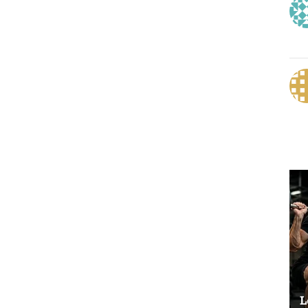
Le vélo peut-il remplacer les squats ?
L