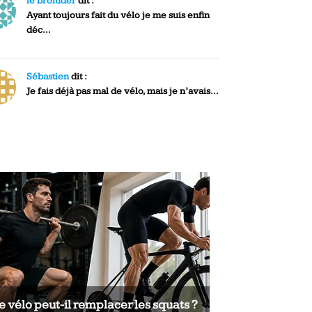
le broiuder
dit :
Ayant toujours fait du vélo je me suis enfin
déc...
Sébastien
dit :
Je fais déjà pas mal de vélo, mais je n’avais...
e vélo peut-il remplacer les squats ?
Le vélo peut-il