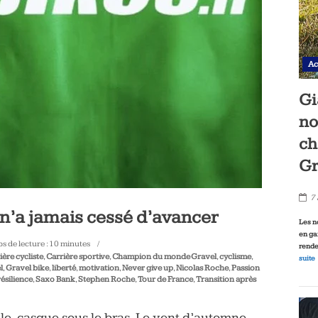
Ac
Gi
no
ch
Gr
7
n’a jamais cessé d’avancer
Les n
en ga
s de lecture :
10
minutes
rende
ière cycliste
,
Carrière sportive
,
Champion du monde Gravel
,
cyclisme
,
suite
l
,
Gravel bike
,
liberté
,
motivation
,
Never give up
,
Nicolas Roche
,
Passion
résilience
,
Saxo Bank
,
Stephen Roche
,
Tour de France
,
Transition après
ille, casque sous le bras. Le vent d’automne