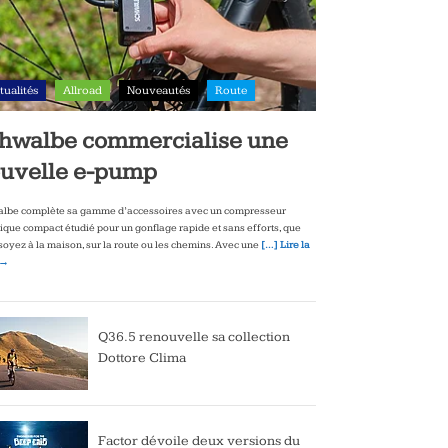
tualités
Allroad
Nouveautés
Route
hwalbe commercialise une
uvelle e-pump
lbe complète sa gamme d’accessoires avec un compresseur
rique compact étudié pour un gonflage rapide et sans efforts, que
soyez à la maison, sur la route ou les chemins. Avec une
[…] Lire la
 →
Q36.5 renouvelle sa collection
Dottore Clima
Factor dévoile deux versions du