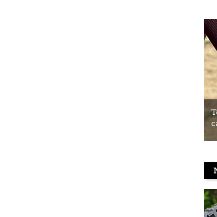
Test du Coospo HW9 : un brassard
T
cardio à prix contenu
c