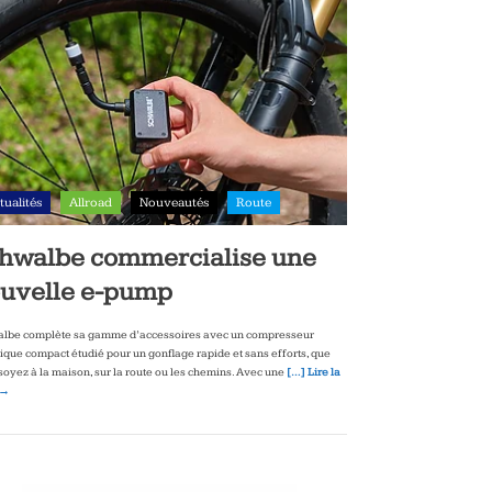
tualités
Allroad
Nouveautés
Route
hwalbe commercialise une
uvelle e-pump
lbe complète sa gamme d’accessoires avec un compresseur
rique compact étudié pour un gonflage rapide et sans efforts, que
soyez à la maison, sur la route ou les chemins. Avec une
[…] Lire la
 →