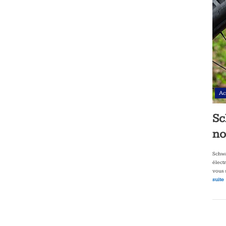
Ac
Sc
no
Schwa
élect
vous 
suite