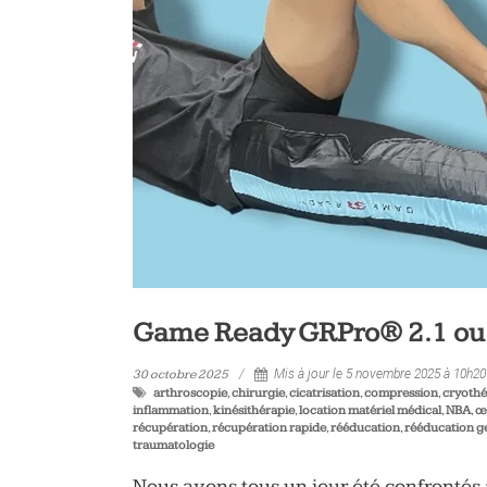
vélo
et
triathlon
Game Ready GRPro® 2.1 ou l
30 octobre 2025
Mis à jour le 5 novembre 2025 à 10h20
arthroscopie
,
chirurgie
,
cicatrisation
,
compression
,
cryothé
inflammation
,
kinésithérapie
,
location matériel médical
,
NBA
,
œ
récupération
,
récupération rapide
,
rééducation
,
rééducation 
traumatologie
Nous avons tous un jour été confrontés 