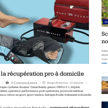
Ac
Sc
no
Schwa
élect
vous 
suite
a récupération pro à domicile
0 Commentaires
Temps de lecture :
10
minutes
rapie
,
cyclisme
,
douleur
,
Game Ready
,
genou
,
GRPro 2.1
,
hôpital
,
dème
,
opération
,
performance
,
post-opératoire
,
protocole médical
,
genou
,
retour au sport
,
sport
,
tendon
,
thérapie froide
,
traitement à domicile
,
à cette question brutale :
comment récupérer