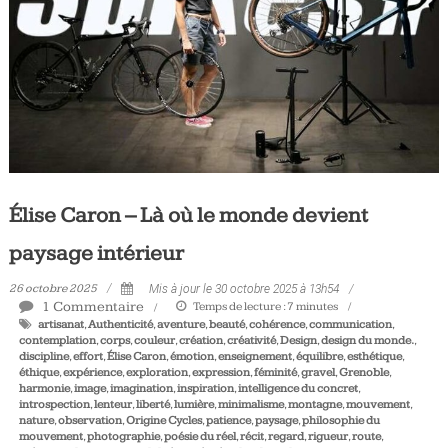
Tous
les
jours,
votre
actualité
vélo
et
triathlon
Élise Caron – Là où le monde devient
paysage intérieur
26 octobre 2025
Mis à jour le 30 octobre 2025 à 13h54
1 Commentaire
Temps de lecture :
7
minutes
artisanat
,
Authenticité
,
aventure
,
beauté
,
cohérence
,
communication
,
contemplation
,
corps
,
couleur
,
création
,
créativité
,
Design
,
design du monde.
,
discipline
,
effort
,
Élise Caron
,
émotion
,
enseignement
,
équilibre
,
esthétique
,
éthique
,
expérience
,
exploration
,
expression
,
féminité
,
gravel
,
Grenoble
,
harmonie
,
image
,
imagination
,
inspiration
,
intelligence du concret
,
introspection
,
lenteur
,
liberté
,
lumière
,
minimalisme
,
montagne
,
mouvement
,
nature
,
observation
,
Origine Cycles
,
patience
,
paysage
,
philosophie du
mouvement
,
photographie
,
poésie du réel
,
récit
,
regard
,
rigueur
,
route
,