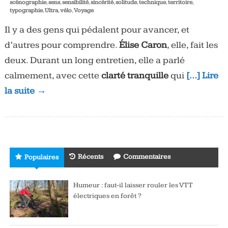
scénographie
,
sens
,
sensibilité
,
sincérité
,
solitude
,
technique
,
territoire
,
typographie
,
Ultra
,
vélo
,
Voyage
Il y a des gens qui pédalent pour avancer, et
d’autres pour comprendre.
Élise Caron
, elle, fait les
deux. Durant un long entretien, elle a parlé
calmement, avec cette
clarté tranquille
qui
[…] Lire
la suite →
Récents
Commentaires
Populaires
Humeur : faut-il laisser rouler les VTT
électriques en forêt ?