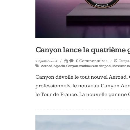
Canyon lance la quatrième 
0 Commentaires
Temps d
19 juillet 2024
Aeroad
,
Alpecin
,
Canyon
,
mathieu van der poel
,
Movistar
,
n
Canyon dévoile le tout nouvel Aeroad. 
professionnels, le nouveau Canyon Aeroa
le Tour de France. La nouvelle gamme