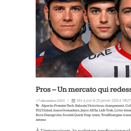
vélo
et
triathlon
Pros – Un mercato qui redes
17 décembre 2025
Mis à jour le 20 janvier 2026 à 19h27
Alpecin-Premier Tech
,
Bahrain Victorious
,
changement
,
Cof
FDJ United
,
Ineos Grenadiers
,
Jayco AlUla
,
Lidl-Trek
,
Lotto-Int
Bora-Hansgrohe
,
Soudal Quick Step
,
team
,
TotalEnergies
,
trans
astana
À l’intersaison, le peloton professionne