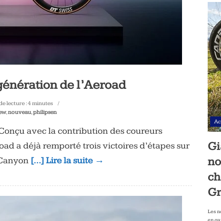
génération de l’Aeroad
e lecture :
4
minutes
ew
,
nouveau
,
philipsen
Ac
Conçu avec la contribution des coureurs
Gi
d a déjà remporté trois victoires d’étapes sur
no
 Canyon
[…] Lire la suite →
ch
Gr
Les n
en ga