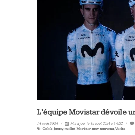
L’équipe Movistar dévoile u
14 août 2024
Mis à jour le 15 août 2024 à 17h32
Gobik
,
Jersey
,
maillot
,
Movistar
,
new
,
nouveau
,
Vuelta