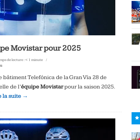
ipe Movistar pour 2025
mps de lecture :
< 1
minute
au
e bâtiment Telefónica de la Gran Vía 28 de
lle de l’
équipe Movistar
pour la saison 2025.
e la suite →