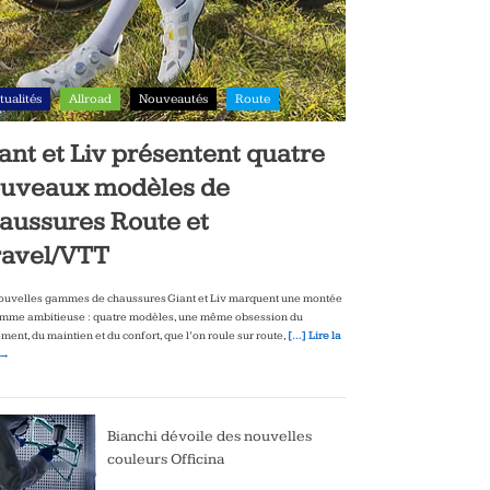
tualités
Allroad
Nouveautés
Route
ant et Liv présentent quatre
uveaux modèles de
aussures Route et
avel/VTT
ouvelles gammes de chaussures Giant et Liv marquent une montée
mme ambitieuse : quatre modèles, une même obsession du
ment, du maintien et du confort, que l’on roule sur route,
[…] Lire la
 →
Bianchi dévoile des nouvelles
couleurs Officina