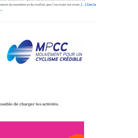
ment, du maintien et du confort, que l’on roule sur route,
[…] Lire la
 →
ssible de charger les activités.