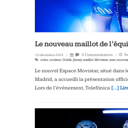
Le nouveau maillot de l’équ
0 Commentaires
Te
19 décembre 2024
color
,
couleur
,
Gobik
,
Jersey
,
maillot
,
Movistar
,
new
,
nouve
Le nouvel Espace Movistar, situé dans l
Madrid, a accueilli la présentation officie
Lors de l’événement, Telefónica
[…] Lir