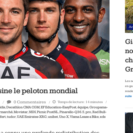
Ac
Gi
no
ch
Gr
Les n
en ga
sine le peloton mondial
rende
suite
0 Commentaires
Temps de lecture :
14
minutes
idis
,
Decathlon CMA CGM
,
EF Education-EasyPost
,
équipe
,
Groupama-
ermarché
,
Movistar
,
NSN
,
Picnic PostNL
,
Pinarello-Q36.5
,
pro
,
Red Bull-
fert
,
tudor
,
UAE Emirates-XRG
,
unibet
,
Uno X
,
Visma Lease a Bike
,
xds
l a connu une profonde redistribution des