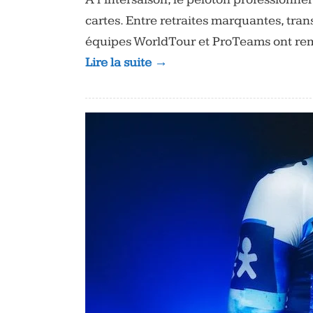
cartes. Entre retraites marquantes, tran
équipes WorldTour et ProTeams ont remo
Lire la suite →