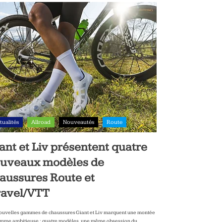
tualités
Allroad
Nouveautés
Route
ant et Liv présentent quatre
uveaux modèles de
aussures Route et
avel/VTT
ouvelles gammes de chaussures Giant et Liv marquent une montée
mme ambitieuse : quatre modèles, une même obsession du