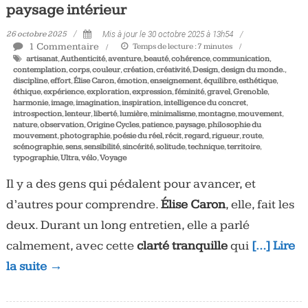
paysage intérieur
26 octobre 2025
Mis à jour le 30 octobre 2025 à 13h54
1 Commentaire
Temps de lecture :
7
minutes
artisanat
,
Authenticité
,
aventure
,
beauté
,
cohérence
,
communication
,
contemplation
,
corps
,
couleur
,
création
,
créativité
,
Design
,
design du monde.
,
discipline
,
effort
,
Élise Caron
,
émotion
,
enseignement
,
équilibre
,
esthétique
,
éthique
,
expérience
,
exploration
,
expression
,
féminité
,
gravel
,
Grenoble
,
harmonie
,
image
,
imagination
,
inspiration
,
intelligence du concret
,
introspection
,
lenteur
,
liberté
,
lumière
,
minimalisme
,
montagne
,
mouvement
,
nature
,
observation
,
Origine Cycles
,
patience
,
paysage
,
philosophie du
mouvement
,
photographie
,
poésie du réel
,
récit
,
regard
,
rigueur
,
route
,
scénographie
,
sens
,
sensibilité
,
sincérité
,
solitude
,
technique
,
territoire
,
typographie
,
Ultra
,
vélo
,
Voyage
Il y a des gens qui pédalent pour avancer, et
d’autres pour comprendre.
Élise Caron
, elle, fait les
deux. Durant un long entretien, elle a parlé
calmement, avec cette
clarté tranquille
qui
[…] Lire
la suite →