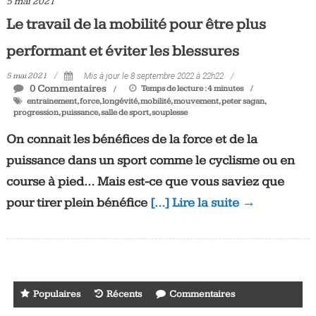
5 mai 2021
Le travail de la mobilité pour être plus
performant et éviter les blessures
5 mai 2021
Mis à jour le 8 septembre 2022 à 22h22
0 Commentaires
Temps de lecture :
4
minutes
entrainement
,
force
,
longévité
,
mobilité
,
mouvement
,
peter sagan
,
progression
,
puissance
,
salle de sport
,
souplesse
On connait les bénéfices de la force et de la
puissance dans un sport comme le cyclisme ou en
course à pied… Mais est-ce que vous saviez que
pour tirer plein bénéfice
[…] Lire la suite →
Populaires
Récents
Commentaires