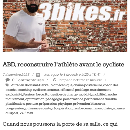
Tous
les
jours,
votre
actualité
vélo
et
triathlon
ABD, reconstruire l’athlète avant le cycliste
7 décembre 2025
Mis à jour le 8 décembre 2025 à 18h41
0 Commentaires
Temps de lecture :
16
minutes
Aurélien Broussal-Derval
,
biomécanique
,
chaîne postérieure
,
coach des
coachs
,
coaching
,
cyclisme amateur
,
efficacité pédalage
,
entrainement
,
explosivité
,
fessiers
,
force
,
ftp
,
gestion de charge
,
mobilité
,
mobilité hanche
,
mouvement
,
optimisation
,
pédagogie
,
performance
,
performance durable
,
planification
,
posture
,
préparation physique
,
prévention blessures
,
progression
,
puissance courte
,
récupération
,
renforcement musculaire
,
science
du sport
,
VO2Max
Quand nous poussons la porte de sa salle, ce qui