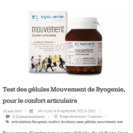
Test des gélules Mouvement de Byogenie,
pour le confort articulaire
22 juin 2021
Mis à jour le 8 septembre 2022 à 22h21
0 Commentaires
Temps de lecture :
5
minutes
articulations
,
Byogenie
,
confort
,
douleurs
,
essai
,
gélules
,
mouvement
,
test