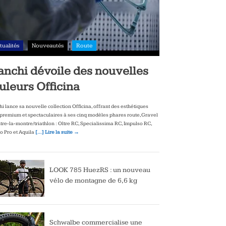
tualités
Nouveautés
Route
anchi dévoile des nouvelles
uleurs Officina
hi lance sa nouvelle collection Officina, offrant des esthétiques
‑premium et spectaculaires à ses cinq modèles phares route, Gravel
ntre‑la‑montre/triathlon : Oltre RC, Specialissima RC, Impulso RC,
to Pro et Aquila
[…] Lire la suite →
LOOK 785 HuezRS : un nouveau
vélo de montagne de 6,6 kg
Schwalbe commercialise une