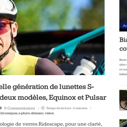
Ac
Bi
co
Bianc
ultra
et co
Infini
le génération de lunettes S-
e deux modèles, Equinox et Pulsar
0 Commentaires
Temps de lecture :
4
minutes
chromiques
,
s-phyre
,
shimano
,
vision
nologie de verres Ridescape, pour une clarté,