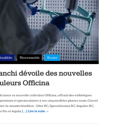
tualités
Nouveautés
Route
anchi dévoile des nouvelles
uleurs Officina
hi lance sa nouvelle collection Officina, offrant des esthétiques
‑premium et spectaculaires à ses cinq modèles phares route, Gravel
ntre‑la‑montre/triathlon : Oltre RC, Specialissima RC, Impulso RC,
to Pro et Aquila
[…] Lire la suite →