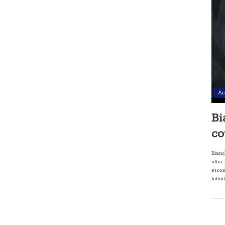
Ac
Bi
co
Bianc
ultra
et co
Infini