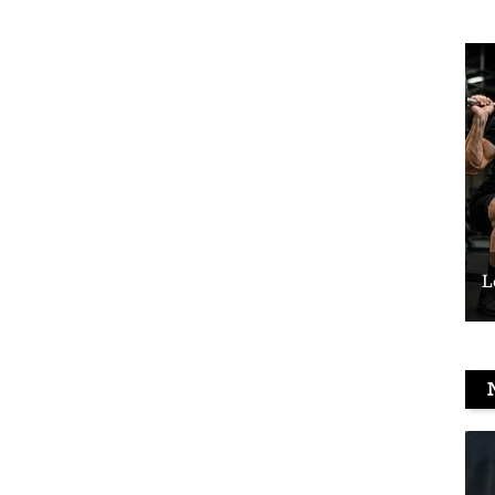
Le vélo peut-il remplacer les squats ?
L