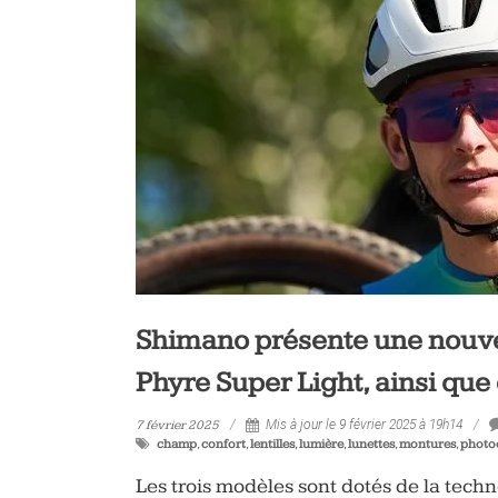
vélo
et
triathlon
Shimano présente une nouvel
Phyre Super Light, ainsi qu
7 février 2025
Mis à jour le 9 février 2025 à 19h14
champ
,
confort
,
lentilles
,
lumière
,
lunettes
,
montures
,
photo
Les trois modèles sont dotés de la tech