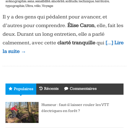
scénographie
,
sens
,
sensibilité
,
sincérité
,
solitude
,
technique
,
territoire
,
typographie
,
Ultra
,
vélo
,
Voyage
Il y a des gens qui pédalent pour avancer, et
d’autres pour comprendre.
Élise Caron
, elle, fait les
deux. Durant un long entretien, elle a parlé
calmement, avec cette
clarté tranquille
qui
[…] Lire
la suite →
Récents
Commentaires
Populaires
Humeur : faut-il laisser rouler les VTT
électriques en forêt ?