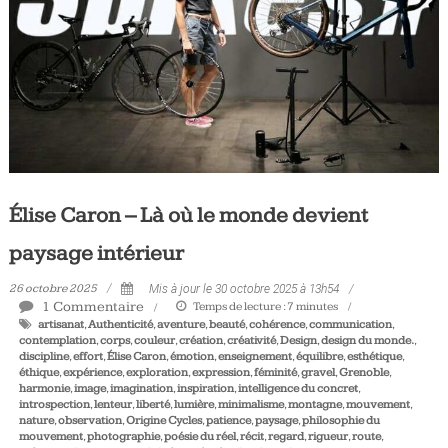
Tous
les
jours,
votre
actualité
vélo
et
triathlon
Élise Caron – Là où le monde devient
paysage intérieur
26 octobre 2025
Mis à jour le 30 octobre 2025 à 13h54
1 Commentaire
Temps de lecture :
7
minutes
artisanat
,
Authenticité
,
aventure
,
beauté
,
cohérence
,
communication
,
contemplation
,
corps
,
couleur
,
création
,
créativité
,
Design
,
design du monde.
,
discipline
,
effort
,
Élise Caron
,
émotion
,
enseignement
,
équilibre
,
esthétique
,
éthique
,
expérience
,
exploration
,
expression
,
féminité
,
gravel
,
Grenoble
,
harmonie
,
image
,
imagination
,
inspiration
,
intelligence du concret
,
introspection
,
lenteur
,
liberté
,
lumière
,
minimalisme
,
montagne
,
mouvement
,
nature
,
observation
,
Origine Cycles
,
patience
,
paysage
,
philosophie du
mouvement
,
photographie
,
poésie du réel
,
récit
,
regard
,
rigueur
,
route
,