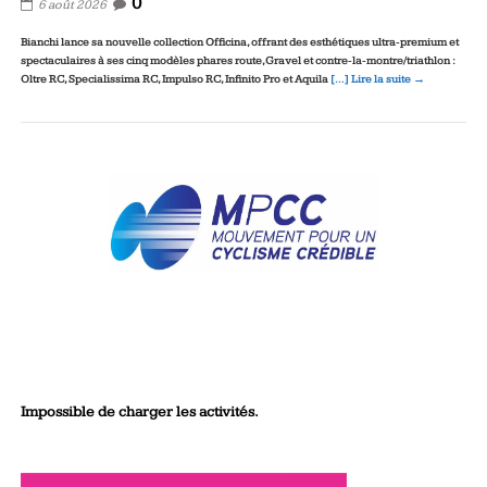
0
6 août 2026
Bianchi lance sa nouvelle collection Officina, offrant des esthétiques ultra‑premium et
spectaculaires à ses cinq modèles phares route, Gravel et contre‑la‑montre/triathlon :
Oltre RC, Specialissima RC, Impulso RC, Infinito Pro et Aquila
[…] Lire la suite →
Impossible de charger les activités.