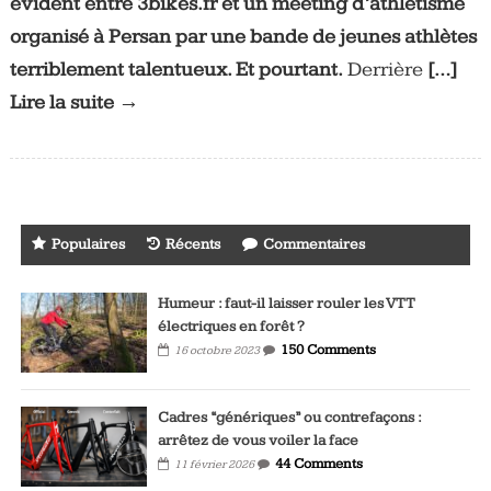
évident entre 3bikes.fr et un meeting d’athlétisme
organisé à Persan par une bande de jeunes athlètes
terriblement talentueux. Et pourtant.
Derrière
[…]
Lire la suite →
Populaires
Récents
Commentaires
Humeur : faut-il laisser rouler les VTT
électriques en forêt ?
150 Comments
16 octobre 2023
Cadres “génériques” ou contrefaçons :
arrêtez de vous voiler la face
44 Comments
11 février 2026