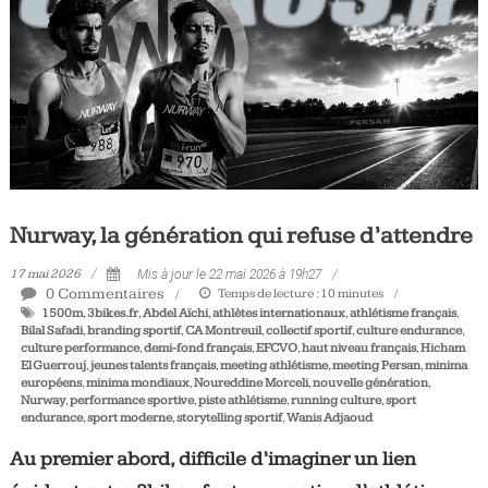
Tous
les
jours,
votre
actualité
vélo
et
triathlon
Nurway, la génération qui refuse d’attendre
17 mai 2026
Mis à jour le 22 mai 2026 à 19h27
0 Commentaires
Temps de lecture :
10
minutes
1500m
,
3bikes.fr
,
Abdel Aïchi
,
athlètes internationaux
,
athlétisme français
,
Bilal Safadi
,
branding sportif
,
CA Montreuil
,
collectif sportif
,
culture endurance
,
culture performance
,
demi-fond français
,
EFCVO
,
haut niveau français
,
Hicham
El Guerrouj
,
jeunes talents français
,
meeting athlétisme
,
meeting Persan
,
minima
européens
,
minima mondiaux
,
Noureddine Morceli
,
nouvelle génération
,
Nurway
,
performance sportive
,
piste athlétisme
,
running culture
,
sport
endurance
,
sport moderne
,
storytelling sportif
,
Wanis Adjaoud
Au premier abord, difficile d’imaginer un lien