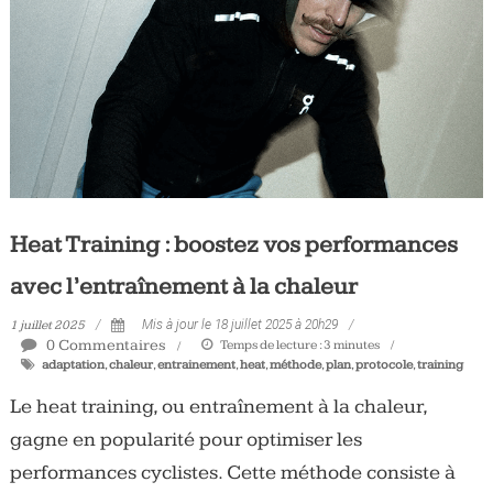
Tous
les
jours,
votre
actualité
vélo
et
triathlon
Heat Training : boostez vos performances
avec l’entraînement à la chaleur
1 juillet 2025
Mis à jour le 18 juillet 2025 à 20h29
0 Commentaires
Temps de lecture :
3
minutes
adaptation
,
chaleur
,
entrainement
,
heat
,
méthode
,
plan
,
protocole
,
training
Le heat training, ou entraînement à la chaleur,
gagne en popularité pour optimiser les
performances cyclistes. Cette méthode consiste à