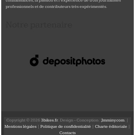
connaissances, la passion et l’expérience de trois journalistes
professionnels et de contributeurs très expérimentés.
Notre partenaire
Copyright © 2026
3bikes.fr
. Design - Conception :
Jmminy.com
. |
Mentions légales
|
Politique de confidentialité
|
Charte éditoriale
|
Contacts