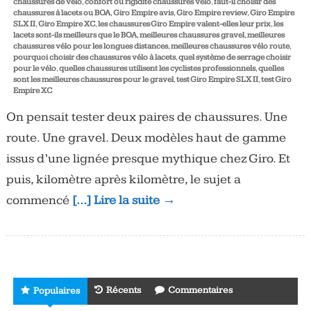
chaussures de vélo
,
confort ou rigidité chaussures vélo
,
faut-il choisir des
chaussures à lacets ou BOA
,
Giro Empire avis
,
Giro Empire review
,
Giro Empire
SLX II
,
Giro Empire XC
,
les chaussures Giro Empire valent-elles leur prix
,
les
lacets sont-ils meilleurs que le BOA
,
meilleures chaussures gravel
,
meilleures
chaussures vélo pour les longues distances
,
meilleures chaussures vélo route
,
pourquoi choisir des chaussures vélo à lacets
,
quel système de serrage choisir
pour le vélo
,
quelles chaussures utilisent les cyclistes professionnels
,
quelles
sont les meilleures chaussures pour le gravel
,
test Giro Empire SLX II
,
test Giro
Empire XC
On pensait tester deux paires de chaussures. Une
route. Une gravel. Deux modèles haut de gamme
issus d’une lignée presque mythique chez Giro. Et
puis, kilomètre après kilomètre, le sujet a
commencé
[…] Lire la suite →
Récents
Commentaires
Populaires