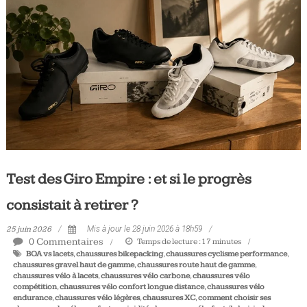
Tous
les
jours,
votre
actualité
vélo
et
triathlon
Test des Giro Empire : et si le progrès
consistait à retirer ?
25 juin 2026
Mis à jour le 28 juin 2026 à 18h59
0 Commentaires
Temps de lecture :
17
minutes
BOA vs lacets
,
chaussures bikepacking
,
chaussures cyclisme performance
,
chaussures gravel haut de gamme
,
chaussures route haut de gamme
,
chaussures vélo à lacets
,
chaussures vélo carbone
,
chaussures vélo
compétition
,
chaussures vélo confort longue distance
,
chaussures vélo
endurance
,
chaussures vélo légères
,
chaussures XC
,
comment choisir ses