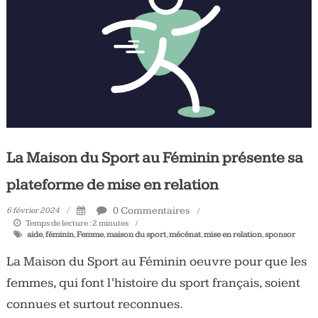
Tous
les
jours,
votre
actualité
vélo
et
triathlon
La Maison du Sport au Féminin présente sa
plateforme de mise en relation
0 Commentaires
6 février 2024
Temps de lecture :
2
minutes
aide
,
féminin
,
Femme
,
maison du sport
,
mécénat
,
mise en relation
,
sponsor
La Maison du Sport au Féminin oeuvre pour que les
femmes, qui font l’histoire du sport français, soient
connues et surtout reconnues.