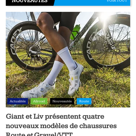
NOUVEAUTÉS
VOIR TOUT
Actualités
Allroad
Nouveautés
Route
Giant et Liv présentent quatre
nouveaux modèles de chaussures
Route et Gravel/VTT