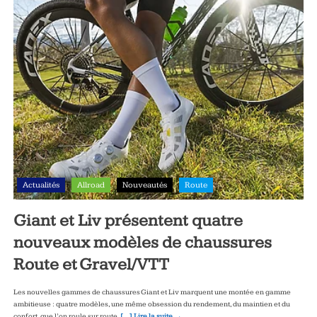
Actualités
Allroad
Nouveautés
Route
Giant et Liv présentent quatre
nouveaux modèles de chaussures
Route et Gravel/VTT
Les nouvelles gammes de chaussures Giant et Liv marquent une montée en gamme
ambitieuse : quatre modèles, une même obsession du rendement, du maintien et du
confort, que l’on roule sur route,
[…] Lire la suite →