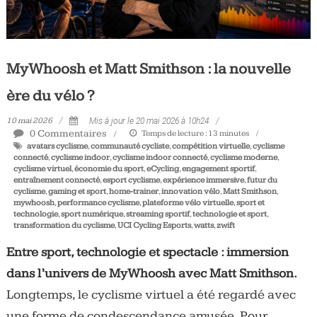
MyWhoosh et Matt Smithson : la nouvelle
ère du vélo ?
10 mai 2026
Mis à jour le 20 mai 2026 à 10h24
0 Commentaires
Temps de lecture :
13
minutes
avatars cyclisme
,
communauté cycliste
,
compétition virtuelle
,
cyclisme
connecté
,
cyclisme indoor
,
cyclisme indoor connecté
,
cyclisme moderne
,
cyclisme virtuel
,
économie du sport
,
eCycling
,
engagement sportif
,
entraînement connecté
,
esport cyclisme
,
expérience immersive
,
futur du
cyclisme
,
gaming et sport
,
home-trainer
,
innovation vélo
,
Matt Smithson
,
mywhoosh
,
performance cyclisme
,
plateforme vélo virtuelle
,
sport et
technologie
,
sport numérique
,
streaming sportif
,
technologie et sport
,
transformation du cyclisme
,
UCI Cycling Esports
,
watts
,
zwift
Entre sport, technologie et spectacle : immersion
dans l’univers de MyWhoosh avec Matt Smithson.
Longtemps, le cyclisme virtuel a été regardé avec
une forme de condescendance amusée. Pour