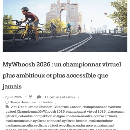
Tous
les
jours,
votre
actualité
vélo
et
triathlon
MyWhoosh 2026 : un championnat virtuel
plus ambitieux et plus accessible que
jamais
0 Commentaires
17 juin 2026
Temps de lecture :
3
minutes
Abu Dhabi
,
arabie
,
Bhoutan
,
Californie
,
Canada
,
championnat de cyclisme
virtuel
,
Championnat MyWhoosh 2026
,
championnat virtuel 2026.
,
classement
général
,
colombie
,
compétition en ligne
,
contre-la-montre
,
course virtuelle
,
cyclisme amateur
,
cyclisme connecté
,
cyclisme féminin
,
cyclisme indoor
,
cyclisme masculin
,
cyclisme virtuel
,
e-cyclisme
,
endurance
,
entrainement