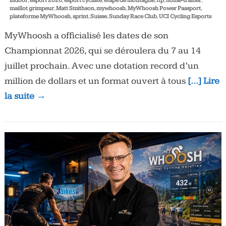
indoor
,
esport 2026
,
esport cycliste
,
étape de montagne
,
ftp
,
home-trainer
,
maillot grimpeur
,
Matt Smithson
,
mywhoosh
,
MyWhoosh Power Passport
,
plateforme MyWhoosh
,
sprint
,
Suisse
,
Sunday Race Club
,
UCI Cycling Esports
MyWhoosh a officialisé les dates de son
Championnat 2026, qui se déroulera du 7 au 14
juillet prochain. Avec une dotation record d’un
million de dollars et un format ouvert à tous
[…] Lire
la suite →