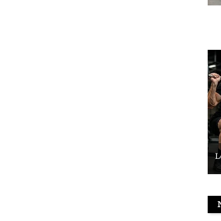
Le vélo peut-il remplacer les squats ?
L