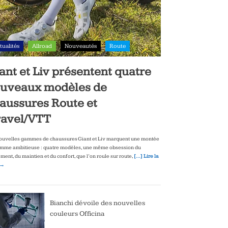
tualités
Allroad
Nouveautés
Route
ant et Liv présentent quatre
uveaux modèles de
aussures Route et
avel/VTT
ouvelles gammes de chaussures Giant et Liv marquent une montée
mme ambitieuse : quatre modèles, une même obsession du
ment, du maintien et du confort, que l’on roule sur route,
[…] Lire la
 →
Bianchi dévoile des nouvelles
couleurs Officina