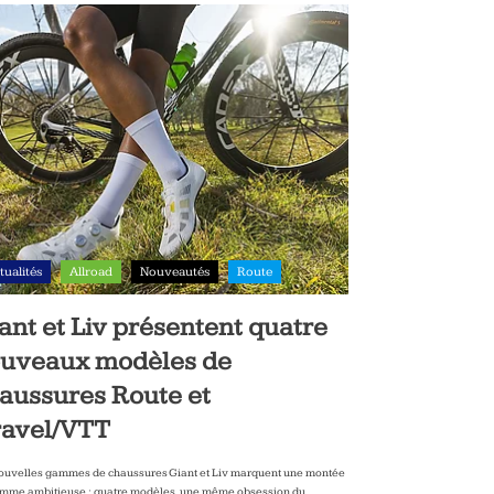
tualités
Allroad
Nouveautés
Route
ant et Liv présentent quatre
uveaux modèles de
aussures Route et
avel/VTT
ouvelles gammes de chaussures Giant et Liv marquent une montée
mme ambitieuse : quatre modèles, une même obsession du