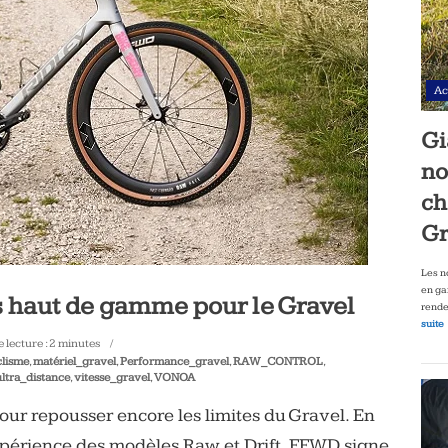
Ac
Gi
no
ch
Gr
Les n
en ga
 haut de gamme pour le Gravel
rende
suite
 lecture :
2
minutes
clisme
,
matériel_gravel
,
Performance_gravel
,
RAW_CONTROL
,
ultra_distance
,
vitesse_gravel
,
VONOA
r repousser encore les limites du Gravel. En
expérience des modèles Raw et Drift, FFWD signe