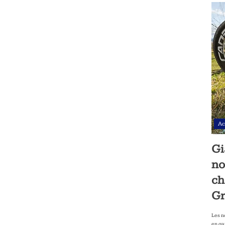
Ac
Gi
no
ch
Gr
Les n
en ga