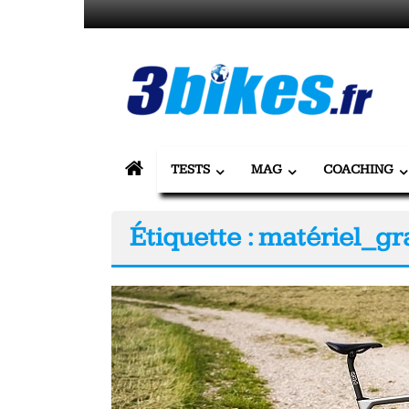
Passer
au
contenu
3bikes.fr
votre
magazine
Vélo,
TESTS
MAG
COACHING
Gravel
Étiquette : matériel_gr
&
Triathlon
Tous
les
jours,
votre
actualité