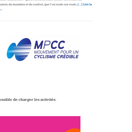
ment, du maintien et du confort, que l’on roule sur route,
[…] Lire la
 →
ssible de charger les activités.