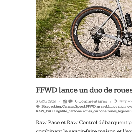
vélo
et
triathlon
FFWD lance un duo de roues
0 Commentaires
Temps de
3 juillet 2026
Bikepacking
,
CeramicSpeed
,
FFWD
,
gravel
,
Innovation_cy
RAW_PACE
,
rigidité_carbone
,
roues_carbone
,
roues_légères
,
Raw Pace et Raw Control débarquent pou
combinant le savoir-faire maison et l’