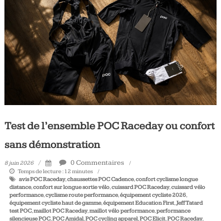
Tous
les
jours,
votre
actualité
vélo
et
triathlon
Test de l’ensemble POC Raceday ou confort
sans démonstration
0 Commentaires
8 juin 2026
Temps de lecture :
12
minutes
avis POC Raceday
,
chaussettes POC Cadence
,
confort cyclisme longue
distance
,
confort sur longue sortie vélo
,
cuissard POC Raceday
,
cuissard vélo
performance
,
cyclisme route performance
,
équipement cycliste 2026
,
équipement cycliste haut de gamme
,
équipement Education First
,
Jeff Tatard
test POC
,
maillot POC Raceday
,
maillot vélo performance
,
performance
silencieuse POC
,
POC Amidal
,
POC cycling apparel
,
POC Elicit
,
POC Raceday
,