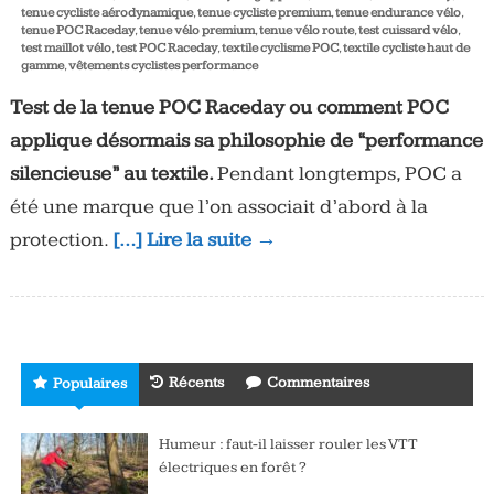
tenue cycliste aérodynamique
,
tenue cycliste premium
,
tenue endurance vélo
,
tenue POC Raceday
,
tenue vélo premium
,
tenue vélo route
,
test cuissard vélo
,
test maillot vélo
,
test POC Raceday
,
textile cyclisme POC
,
textile cycliste haut de
gamme
,
vêtements cyclistes performance
Test de la tenue POC Raceday ou comment POC
applique désormais sa philosophie de “performance
silencieuse” au textile.
Pendant longtemps, POC a
été une marque que l’on associait d’abord à la
protection.
[…] Lire la suite →
Récents
Commentaires
Populaires
Humeur : faut-il laisser rouler les VTT
électriques en forêt ?