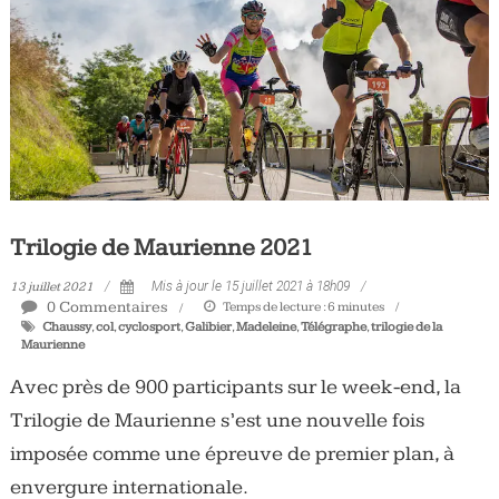
Tous
les
jours,
votre
actualité
vélo
et
triathlon
Trilogie de Maurienne 2021
13 juillet 2021
Mis à jour le 15 juillet 2021 à 18h09
0 Commentaires
Temps de lecture :
6
minutes
Chaussy
,
col
,
cyclosport
,
Galibier
,
Madeleine
,
Télégraphe
,
trilogie de la
Maurienne
Avec près de 900 participants sur le week-end, la
Trilogie de Maurienne s’est une nouvelle fois
imposée comme une épreuve de premier plan, à
envergure internationale.