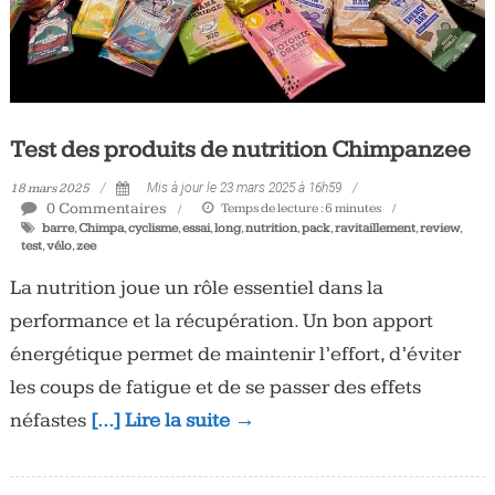
Test des produits de nutrition Chimpanzee
18 mars 2025
Mis à jour le 23 mars 2025 à 16h59
0 Commentaires
Temps de lecture :
6
minutes
barre
,
Chimpa
,
cyclisme
,
essai
,
long
,
nutrition
,
pack
,
ravitaillement
,
review
,
test
,
vélo
,
zee
La nutrition joue un rôle essentiel dans la
performance et la récupération. Un bon apport
énergétique permet de maintenir l’effort, d’éviter
les coups de fatigue et de se passer des effets
néfastes
[…] Lire la suite →