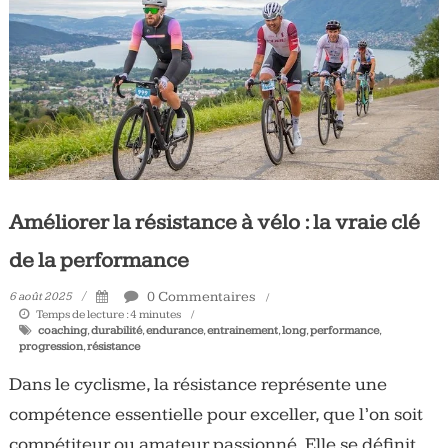
Tous
les
jours,
votre
actualité
vélo
et
triathlon
Améliorer la résistance à vélo : la vraie clé
de la performance
0 Commentaires
6 août 2025
Temps de lecture :
4
minutes
coaching
,
durabilité
,
endurance
,
entrainement
,
long
,
performance
,
progression
,
résistance
Dans le cyclisme, la résistance représente une
compétence essentielle pour exceller, que l’on soit
compétiteur ou amateur passionné. Elle se définit