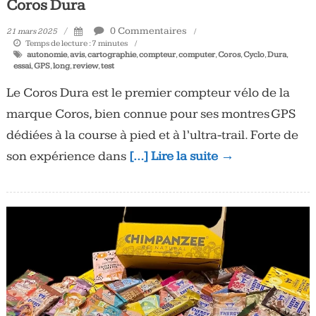
Coros Dura
0 Commentaires
21 mars 2025
Temps de lecture :
7
minutes
autonomie
,
avis
,
cartographie
,
compteur
,
computer
,
Coros
,
Cyclo
,
Dura
,
essai
,
GPS
,
long
,
review
,
test
Le Coros Dura est le premier compteur vélo de la
marque Coros, bien connue pour ses montres GPS
dédiées à la course à pied et à l’ultra-trail. Forte de
son expérience dans
[…] Lire la suite →