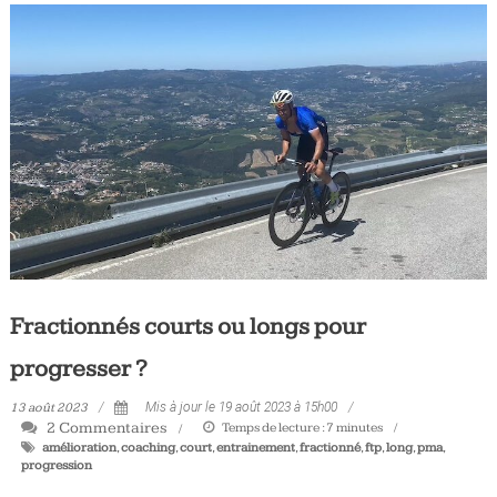
Fractionnés courts ou longs pour
progresser ?
13 août 2023
Mis à jour le 19 août 2023 à 15h00
2 Commentaires
Temps de lecture :
7
minutes
amélioration
,
coaching
,
court
,
entrainement
,
fractionné
,
ftp
,
long
,
pma
,
progression