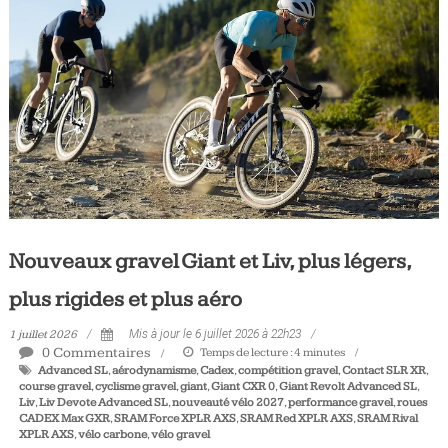
Tous
les
jours,
votre
actualité
vélo
et
triathlon
Nouveaux gravel Giant et Liv, plus légers,
plus rigides et plus aéro
1 juillet 2026
Mis à jour le 6 juillet 2026 à 22h23
0 Commentaires
Temps de lecture :
4
minutes
Advanced SL
,
aérodynamisme
,
Cadex
,
compétition gravel
,
Contact SLR XR
,
course gravel
,
cyclisme gravel
,
giant
,
Giant CXR 0
,
Giant Revolt Advanced SL
,
Liv
,
Liv Devote Advanced SL
,
nouveauté vélo 2027
,
performance gravel
,
roues
CADEX Max GXR
,
SRAM Force XPLR AXS
,
SRAM Red XPLR AXS
,
SRAM Rival
XPLR AXS
,
vélo carbone
,
vélo gravel