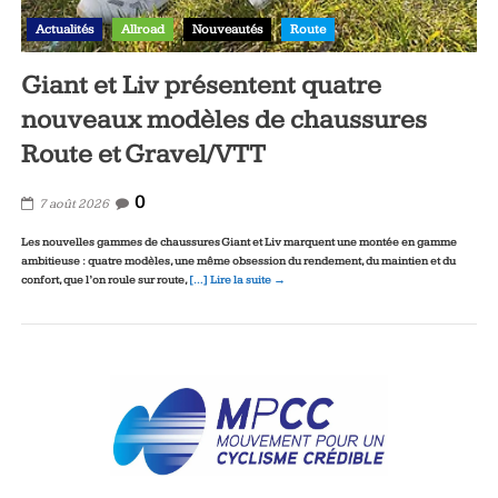
Actualités
Allroad
Nouveautés
Route
Giant et Liv présentent quatre
nouveaux modèles de chaussures
Route et Gravel/VTT
0
7 août 2026
Les nouvelles gammes de chaussures Giant et Liv marquent une montée en gamme
ambitieuse : quatre modèles, une même obsession du rendement, du maintien et du
confort, que l’on roule sur route,
[…] Lire la suite →