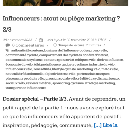
Influenceurs : atout ou piège marketing ?
2/3
28 novembre 2025
Mis à jour le 30 novembre 2025 à 17h05
0 Commentaires
Temps de lecture :
7
minutes
authenticité contenu
,
business de l’influence
,
codes promo vélo
,
communauté cycliste
,
comportement des cyclistes
,
conflits d’intérêt
,
consommation cyclisme
,
contenu sponsorisé
,
critiques vélo
,
dérives influence
,
économie du vélo
,
éthique influence
,
gadgets cyclisme
,
industrie du vélo
,
influenceurs vélo
,
liens affiliés
,
lifestyle cycliste
,
marketing vélo
,
matos vélo
,
neutralité rédactionnelle
,
objectivité tests vélo
,
partenariats marques
,
placements produits vélo
,
pression sociale vélo
,
réalité du cyclisme
,
réseaux
sociaux vélo
,
reviews matériel
,
sponsoring cyclisme
,
stratégie marketing
,
transparence influenceurs
Dossier spécial – Partie 2/3,
Avant de reprendre, un
petit rappel de la partie 1 : nous avons exploré tout
ce que les influenceurs vélo apportent de positif :
inspiration, pédagogie, communauté,
[…] Lire la