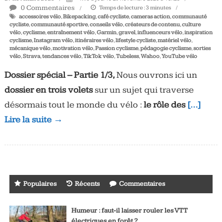
0 Commentaires
Temps de lecture :
3
minutes
accessoires vélo
,
Bikepacking
,
café cycliste
,
cameras action
,
communauté
cycliste
,
communauté sportive
,
conseils vélo
,
créateurs de contenu
,
culture
vélo
,
cyclisme
,
entraînement vélo
,
Garmin
,
gravel
,
influenceurs vélo
,
inspiration
cyclisme
,
Instagram vélo
,
itinéraires vélo
,
lifestyle cycliste
,
matériel vélo
,
mécanique vélo
,
motivation vélo
,
Passion cyclisme
,
pédagogie cyclisme
,
sorties
vélo
,
Strava
,
tendances vélo
,
TikTok vélo
,
Tubeless
,
Wahoo
,
YouTube vélo
Dossier spécial – Partie 1/3,
Nous ouvrons ici un
dossier en trois volets
sur un sujet qui traverse
désormais tout le monde du vélo :
le rôle des
[…]
Lire la suite →
Populaires
Récents
Commentaires
Humeur : faut-il laisser rouler les VTT
électriques en forêt ?