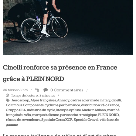
Tous
les
jours,
votre
actualité
vélo
et
triathlon
Cinelli renforce sa présence en France
grâce à PLEIN NORD
0 Commentaires
26 février 2026
Temps de lecture :
2
minutes
Aeroscoop
,
Alpes françaises
,
Annecy
,
cadres acier made in Italy
,
cinelli
,
Columbus Components
,
cyclisme performance
,
distribution vélo France
,
Gruppo SRL
,
industrie du cycle
,
lifestyle cycliste
,
Made in Milano
,
marché
français du vélo
,
marque italienne
,
partenariat stratégique
,
PLEIN NORD
,
réseau de revendeurs
,
Speciale Corsa XCR
,
Speciale Gravel
,
vélo haut de
gamme