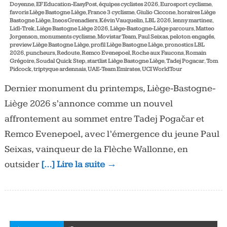
Doyenne
,
EF Education-EasyPost
,
équipes cyclistes 2026
,
Eurosport cyclisme
,
favoris Liège Bastogne Liège
,
France 3 cyclisme
,
Giulio Ciccone
,
horaires Liège
Bastogne Liège
,
Ineos Grenadiers
,
Kévin Vauquelin
,
LBL 2026
,
lenny martinez
,
Lidl-Trek
,
Liège Bastogne Liège 2026
,
Liège-Bastogne-Liège parcours
,
Matteo
Jorgenson
,
monuments cyclisme
,
Movistar Team
,
Paul Seixas
,
peloton engagés
,
preview Liège Bastogne Liège
,
profil Liège Bastogne Liège
,
pronostics LBL
2026
,
puncheurs
,
Redoute
,
Remco Evenepoel
,
Roche aux Faucons
,
Romain
Grégoire
,
Soudal Quick Step
,
startlist Liège Bastogne Liège
,
Tadej Pogacar
,
Tom
Pidcock
,
triptyque ardennais
,
UAE-Team Emirates
,
UCI WorldTour
Dernier monument du printemps, Liège-Bastogne-
Liège 2026 s’annonce comme un nouvel
affrontement au sommet entre Tadej Pogačar et
Remco Evenepoel, avec l’émergence du jeune Paul
Seixas, vainqueur de la Flèche Wallonne, en
outsider
[…] Lire la suite →