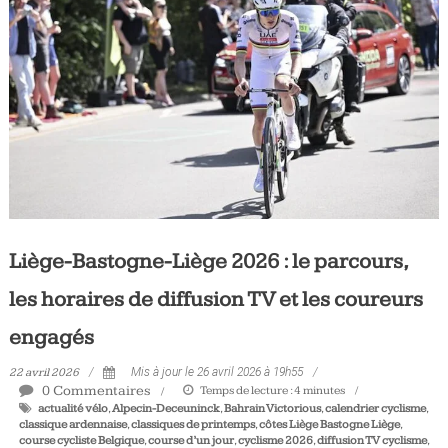
Tous
les
jours,
votre
actualité
vélo
et
triathlon
Liège-Bastogne-Liège 2026 : le parcours,
les horaires de diffusion TV et les coureurs
engagés
22 avril 2026
Mis à jour le 26 avril 2026 à 19h55
0 Commentaires
Temps de lecture :
4
minutes
actualité vélo
,
Alpecin-Deceuninck
,
Bahrain Victorious
,
calendrier cyclisme
,
classique ardennaise
,
classiques de printemps
,
côtes Liège Bastogne Liège
,
course cycliste Belgique
,
course d’un jour
,
cyclisme 2026
,
diffusion TV cyclisme
,