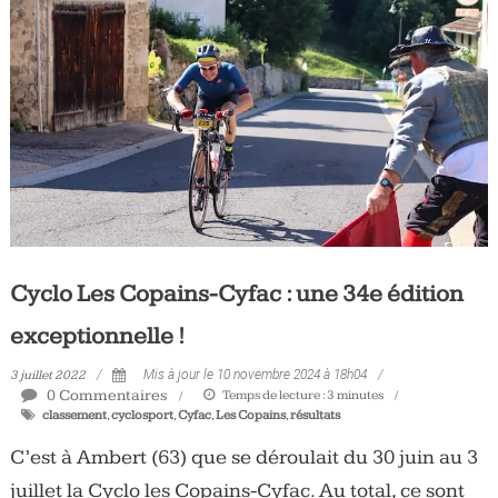
Cyclo Les Copains-Cyfac : une 34e édition
exceptionnelle !
3 juillet 2022
Mis à jour le 10 novembre 2024 à 18h04
0 Commentaires
Temps de lecture :
3
minutes
classement
,
cyclosport
,
Cyfac
,
Les Copains
,
résultats
C’est à Ambert (63) que se déroulait du 30 juin au 3
juillet la Cyclo les Copains-Cyfac. Au total, ce sont