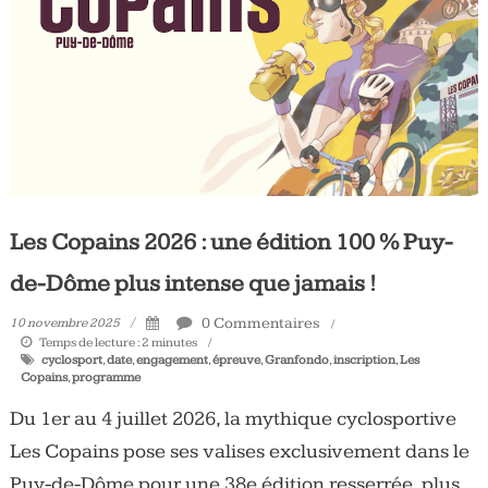
Tous
les
jours,
votre
actualité
vélo
et
triathlon
Les Copains 2026 : une édition 100 % Puy-
de-Dôme plus intense que jamais !
0 Commentaires
10 novembre 2025
Temps de lecture :
2
minutes
cyclosport
,
date
,
engagement
,
épreuve
,
Granfondo
,
inscription
,
Les
Copains
,
programme
Du 1er au 4 juillet 2026, la mythique cyclosportive
Les Copains pose ses valises exclusivement dans le
Puy-de-Dôme pour une 38e édition resserrée, plus