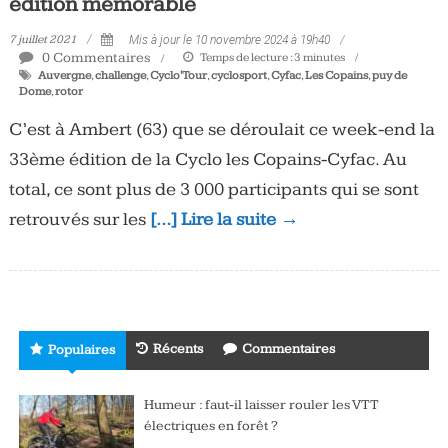
édition mémorable
7 juillet 2021
Mis à jour le 10 novembre 2024 à 19h40
0 Commentaires
Temps de lecture :
3
minutes
Auvergne
,
challenge
,
Cyclo'Tour
,
cyclosport
,
Cyfac
,
Les Copains
,
puy de
Dome
,
rotor
C’est à Ambert (63) que se déroulait ce week-end la
33ème édition de la Cyclo les Copains-Cyfac. Au
total, ce sont plus de 3 000 participants qui se sont
retrouvés sur les
[…] Lire la suite →
Récents
Commentaires
Populaires
Humeur : faut-il laisser rouler les VTT
électriques en forêt ?