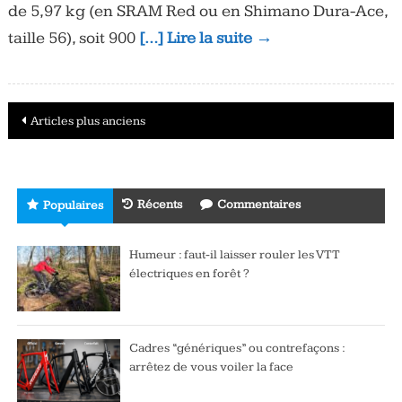
de 5,97 kg (en SRAM Red ou en Shimano Dura-Ace,
taille 56), soit 900
[…] Lire la suite →
Navigation
Articles plus anciens
des
articles
Récents
Commentaires
Populaires
Humeur : faut-il laisser rouler les VTT
électriques en forêt ?
Cadres “génériques” ou contrefaçons :
arrêtez de vous voiler la face