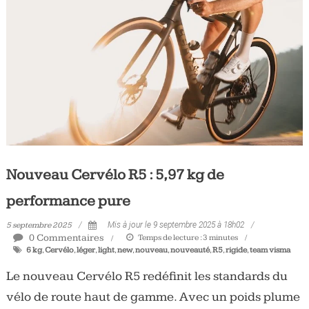
Nouveau Cervélo R5 : 5,97 kg de
performance pure
5 septembre 2025
Mis à jour le 9 septembre 2025 à 18h02
0 Commentaires
Temps de lecture :
3
minutes
6 kg
,
Cervélo
,
léger
,
light
,
new
,
nouveau
,
nouveauté
,
R5
,
rigide
,
team visma
Le nouveau Cervélo R5 redéfinit les standards du
vélo de route haut de gamme. Avec un poids plume