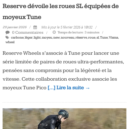
Reserve dévoile les roues SL équipées de
moyeux Tune
29 janvier 2026
Mis à jour le 5 février 2026 à 18h32
0 Commentaires
Temps de lecture :
3
minutes
carbone
,
léger
,
light
,
moyeu
,
new
,
nouveau
,
réserve
,
roue
,
sl
,
Tune
,
Visma
,
wheel
Reserve Wheels s’associe à Tune pour lancer une
série limitée de paires de roues ultra-performantes,
pensées sans compromis pour la légèreté et la
vitesse. Cette collaboration exclusive associe les
moyeux Tune Pico
[…] Lire la suite →