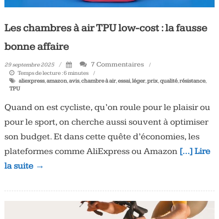
Les chambres à air TPU low-cost : la fausse
bonne affaire
7 Commentaires
29 septembre 2025
Temps de lecture :
6
minutes
aliexpress
,
amazon
,
avis
,
chambre à air
,
essai
,
léger
,
prix
,
qualité
,
résistance
,
TPU
Quand on est cycliste, qu’on roule pour le plaisir ou
pour le sport, on cherche aussi souvent à optimiser
son budget. Et dans cette quête d’économies, les
plateformes comme AliExpress ou Amazon
[…] Lire
la suite →