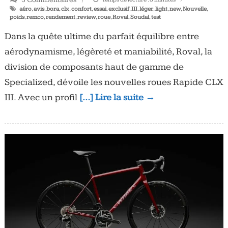
aéro
,
avis
,
bora
,
clx
,
confort
,
essai
,
exclusif
,
III
,
léger
,
light
,
new
,
Nouvelle
,
poids
,
remco
,
rendement
,
review
,
roue
,
Roval
,
Soudal
,
test
Dans la quête ultime du parfait équilibre entre
aérodynamisme, légèreté et maniabilité, Roval, la
division de composants haut de gamme de
Specialized, dévoile les nouvelles roues Rapide CLX
III. Avec un profil
[…] Lire la suite →