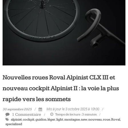
Nouvelles roues Roval Alpinist CLX III et
nouveau cockpit Alpinist II : la voie la plus
rapide vers les sommets
30 septembre 2025
Mis à jour le 3 octobre 2025 à 10h30
1 Commentaire
Temps de lecture :
3
minutes
alpinist
,
cockpit
,
guidon
,
léger
,
light
,
montagne
,
new
,
nouveau
,
roue
,
Roval
,
specialized