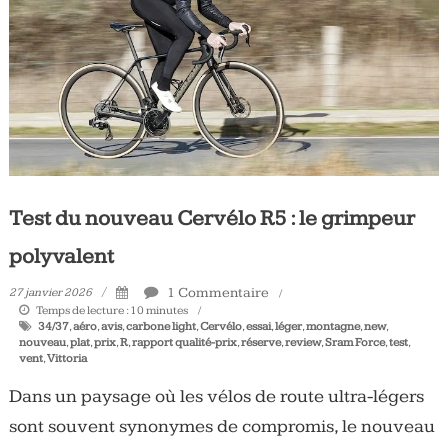
Test du nouveau Cervélo R5 : le grimpeur
polyvalent
1 Commentaire
27 janvier 2026
Temps de lecture :
10
minutes
34/37
,
aéro
,
avis
,
carbone light
,
Cervélo
,
essai
,
léger
,
montagne
,
new
,
nouveau
,
plat
,
prix
,
R
,
rapport qualité-prix
,
réserve
,
review
,
Sram Force
,
test
,
vent
,
Vittoria
Dans un paysage où les vélos de route ultra-légers
sont souvent synonymes de compromis, le nouveau