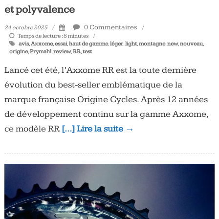
et polyvalence
0 Commentaires
24 octobre 2025
Temps de lecture :
8
minutes
avis
,
Axxome
,
essai
,
haut de gamme
,
léger
,
light
,
montagne
,
new
,
nouveau
,
origine
,
Prymahl
,
review
,
RR
,
test
Lancé cet été, l’Axxome RR est la toute dernière
évolution du best-seller emblématique de la
marque française Origine Cycles. Après 12 années
de développement continu sur la gamme Axxome,
ce modèle RR
[…] Lire la suite →