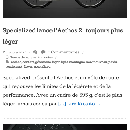
Specialized lance l’Aethos 2 : toujours plus
léger
0 Commentaires
2 octobre 2025
Temps de lecture :
4
minutes
aethos
,
confort
,
géométrie
,
léger
,
light
,
montagne
,
new
,
nouveau
,
poids
,
rendement
,
Roval
,
specialized
Specialized présente l’Aethos 2, un vélo de route
qui repousse les limites de la légèreté et de la
performance. Avec un cadre de 595 g, c’est le plus
léger jamais conçu par
[…] Lire la suite →