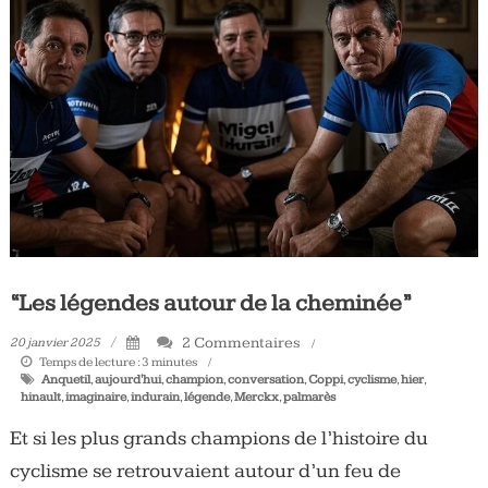
“Les légendes autour de la cheminée”
2 Commentaires
20 janvier 2025
Temps de lecture :
3
minutes
Anquetil
,
aujourd'hui
,
champion
,
conversation
,
Coppi
,
cyclisme
,
hier
,
hinault
,
imaginaire
,
indurain
,
légende
,
Merckx
,
palmarès
Et si les plus grands champions de l’histoire du
cyclisme se retrouvaient autour d’un feu de