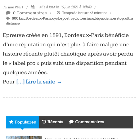
12 juin 2021
Mis à jour le 16 juin 2021 à 16h49
0 Commentaires
Temps de lecture :
3
minutes
600 km
,
Bordeaux-Paris
,
cyclosport
,
cyclotourisme
,
légende
,
non stop
,
ultra
distance
Epreuve créée en 1891, Bordeaux-Paris bénéficie
d’une réputation qui n’est plus à faire malgré une
histoire récente plutôt chaotique après avoir perdu
le « label pro » puis subi une disparition pendant
quelques années.
Pour
[…] Lire la suite →
Récents
Commentaires
Populaires