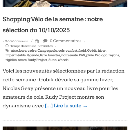
Shopping Vélo de la semaine : notre
sélection du 10/10/2025
0 Commentaires
10 octobre 2025
Temps de lecture :
6
minutes
aéro
,
bora
,
cadre
,
Campagnolo
,
cols
,
confort
,
froid
,
Gobik
,
hiver
,
imperméable
,
légende
,
livre
,
lunettes
,
nouveauté
,
PAS
,
pluie
,
Prologo
,
rayons
,
rigidité
,
roues
,
Rudy Project
,
Sunn
,
wheels
Voici les nouveautés sélectionnées par la rédaction
cette semaine : Gobik dévoile sa gamme hiver,
Nicolas Geay présente un nouveau livre pour les
amateurs de cols, Rudy Project montre son
dynamisme avec
[…] Lire la suite →