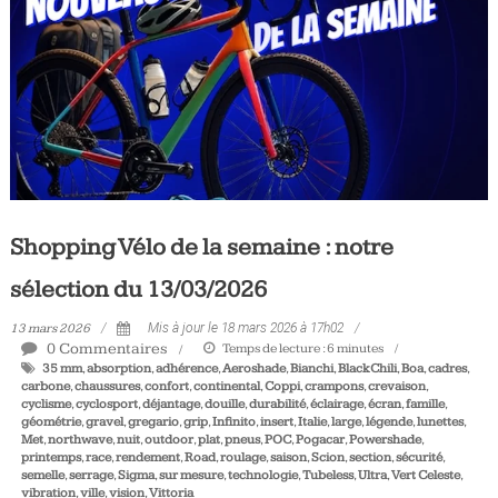
Tous
les
jours,
votre
actualité
vélo
et
triathlon
Shopping Vélo de la semaine : notre
sélection du 13/03/2026
13 mars 2026
Mis à jour le 18 mars 2026 à 17h02
0 Commentaires
Temps de lecture :
6
minutes
35 mm
,
absorption
,
adhérence
,
Aeroshade
,
Bianchi
,
BlackChili
,
Boa
,
cadres
,
carbone
,
chaussures
,
confort
,
continental
,
Coppi
,
crampons
,
crevaison
,
cyclisme
,
cyclosport
,
déjantage
,
douille
,
durabilité
,
éclairage
,
écran
,
famille
,
géométrie
,
gravel
,
gregario
,
grip
,
Infinito
,
insert
,
Italie
,
large
,
légende
,
lunettes
,
Met
,
northwave
,
nuit
,
outdoor
,
plat
,
pneus
,
POC
,
Pogacar
,
Powershade
,
printemps
,
race
,
rendement
,
Road
,
roulage
,
saison
,
Scion
,
section
,
sécurité
,
semelle
,
serrage
,
Sigma
,
sur mesure
,
technologie
,
Tubeless
,
Ultra
,
Vert Celeste
,
vibration
,
ville
,
vision
,
Vittoria