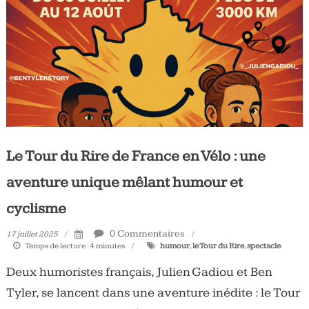
Tous
les
jours,
votre
actualité
vélo
et
triathlon
Le Tour du Rire de France en Vélo : une
aventure unique mêlant humour et
cyclisme
0 Commentaires
17 juillet 2025
Temps de lecture :
4
minutes
humour
,
le Tour du Rire
,
spectacle
Deux humoristes français, Julien Gadiou et Ben
Tyler, se lancent dans une aventure inédite : le Tour