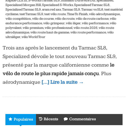
Rapide CLX III
,
S-Works Tarmac SL9
,
Shimano Dura-Ace Di2
,
specialized
,
Specialized Morgan Hill
,
Specialized S-Works
,
Specialized Tarmac SL8
,
Specialized Tarmac SL9
,
sram red axs
,
Tarmac SL9
,
Tarmac vs SL8
,
test matériel
cyclisme
,
test Tarmac SL9
,
test vélo route
,
Time To Finish
,
vélo aérodynamique
,
vélo compétition
,
vélo de course
,
vélo de route
,
vélo de route carbone
,
vélo
endurance performance
,
vélo grimpeur
,
vélo léger
,
vélo performance
,
vélo
polyvalent
,
vélo premium
,
vélo professionnel
,
vélo route 2026
,
vélo route
aérodynamique
,
vélo route haut de gamme
,
vélo route performance
,
vélo
ultraléger
,
vélo World Tour
Trois ans après le lancement du Tarmac SL8,
Specialized dévoile le tout nouveau Tarmac SL9,
présenté par la marque californienne comme
le
vélo de route le plus rapide jamais conçu
. Plus
aérodynamique
[…] Lire la suite →
Récents
Commentaires
Populaires