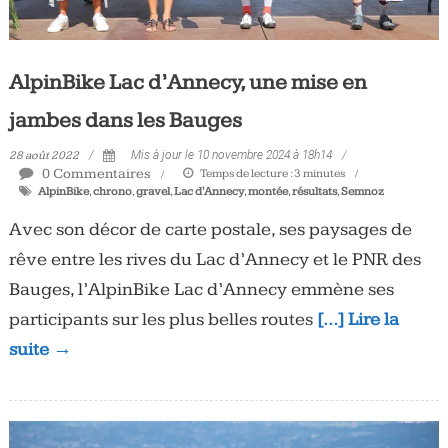
AlpinBike Lac d’Annecy, une mise en
jambes dans les Bauges
28 août 2022
Mis à jour le 10 novembre 2024 à 18h14
0 Commentaires
Temps de lecture :
3
minutes
AlpinBike
,
chrono
,
gravel
,
Lac d'Annecy
,
montée
,
résultats
,
Semnoz
Avec son décor de carte postale, ses paysages de
rêve entre les rives du Lac d’Annecy et le PNR des
Bauges, l’AlpinBike Lac d’Annecy emmène ses
participants sur les plus belles routes
[…] Lire la
suite →