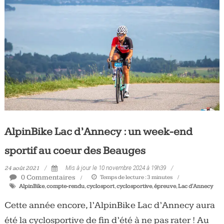
AlpinBike Lac d’Annecy : un week-end
sportif au coeur des Beauges
24 août 2021
Mis à jour le 10 novembre 2024 à 19h39
0 Commentaires
Temps de lecture :
3
minutes
AlpinBike
,
compte-rendu
,
cyclosport
,
cyclosportive
,
épreuve
,
Lac d'Annecy
Cette année encore, l’AlpinBike Lac d’Annecy aura
été la cyclosportive de fin d’été à ne pas rater ! Au