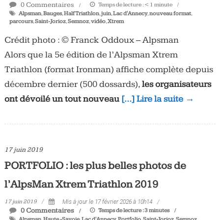
0 Commentaires
Temps de lecture :
< 1
minute
Alpsman
,
Bauges
,
Half Triathlon
,
juin
,
Lac d'Annecy
,
nouveau format
,
parcours
,
Saint-Jorioz
,
Semnoz
,
vidéo
,
Xtrem
Crédit photo : © Franck Oddoux – Alpsman
Alors que la 5e édition de l’Alpsman Xtrem
Triathlon (format Ironman) affiche complète depuis
décembre dernier (500 dossards),
les organisateurs
ont dévoilé un tout nouveau
[…] Lire la suite →
17 juin 2019
PORTFOLIO : les plus belles photos de
l’AlpsMan Xtrem Triathlon 2019
17 juin 2019
Mis à jour le 17 février 2026 à 10h14
0 Commentaires
Temps de lecture :
3
minutes
Alpsman
,
Haute -Savoie
,
Lac d'Annecy
,
Portfolio
,
Saint-Jorioz
,
Semnoz
,