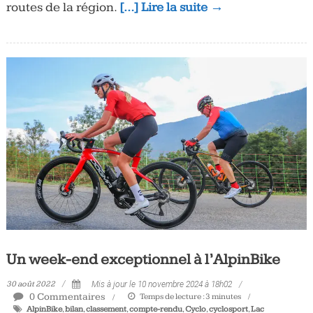
routes de la région.
[…] Lire la suite →
Un week-end exceptionnel à l’AlpinBike
30 août 2022
Mis à jour le 10 novembre 2024 à 18h02
0 Commentaires
Temps de lecture :
3
minutes
AlpinBike
,
bilan
,
classement
,
compte-rendu
,
Cyclo
,
cyclosport
,
Lac