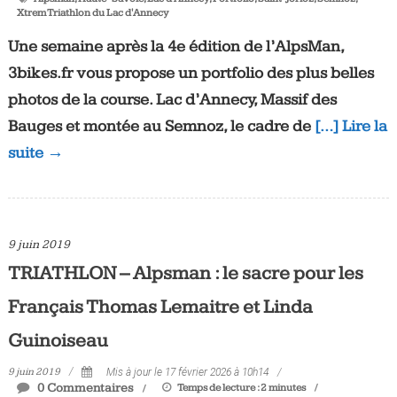
Xtrem Triathlon du Lac d'Annecy
Une semaine après la 4e édition de l’AlpsMan,
3bikes.fr vous propose un portfolio des plus belles
photos de la course. Lac d’Annecy, Massif des
Bauges et montée au Semnoz, le cadre de
[…] Lire la
suite →
9 juin 2019
TRIATHLON – Alpsman : le sacre pour les
Français Thomas Lemaitre et Linda
Guinoiseau
9 juin 2019
Mis à jour le 17 février 2026 à 10h14
0 Commentaires
Temps de lecture :
2
minutes