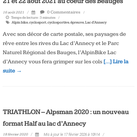
21 et 22 août 2021 au coeur des Beauges
0 Commentaires
16 août 2021
Temps de lecture :
3
minutes
Alpin bike
,
cyclosport
,
cyclosportive
,
épreuve
,
Lac d'Annecy
Avec son décor de carte postale, ses paysages de
rêve entre les rives du Lac d’Annecy et le Parc
Naturel Régional des Bauges, l’AlpinBike Lac
d’Annecy vous fera grimper sur les cols
[…] Lire la
suite →
TRIATHLON – Alpsman 2020 : un nouveau
format Half au lac d’Annecy
18 février 2020
Mis à jour le 17 février 2026 à 10h14