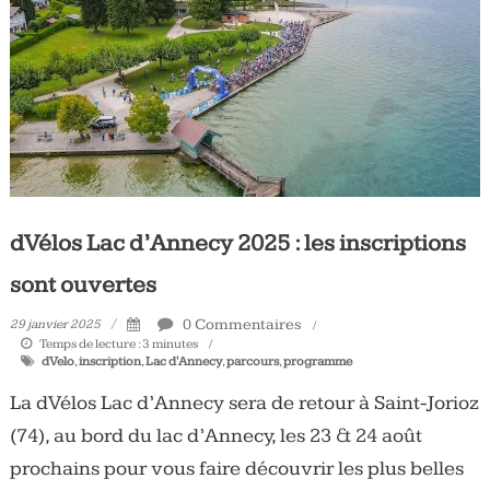
Tous
les
jours,
votre
actualité
vélo
et
triathlon
dVélos Lac d’Annecy 2025 : les inscriptions
sont ouvertes
0 Commentaires
29 janvier 2025
Temps de lecture :
3
minutes
dVelo
,
inscription
,
Lac d'Annecy
,
parcours
,
programme
La dVélos Lac d’Annecy sera de retour à Saint-Jorioz
(74), au bord du lac d’Annecy, les 23 & 24 août
prochains pour vous faire découvrir les plus belles