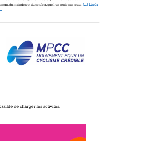
ment, du maintien et du confort, que l’on roule sur route,
[…] Lire la
 →
ssible de charger les activités.