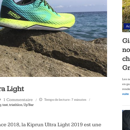
Ac
Gi
no
ch
Gr
Les n
en ga
ra Light
rende
suite
1 Commentaire
Temps de lecture :
7
minutes
g
,
test
,
triathlon
,
Up'Bar
ce 2018, la Kiprun Ultra Light 2019 est une