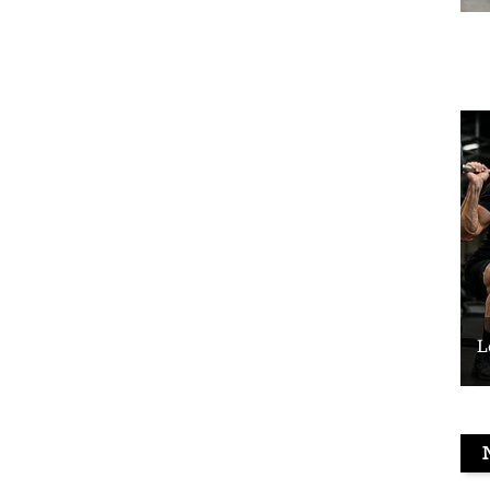
Le vélo peut-il remplacer les squats ?
L