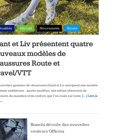
tualités
Allroad
Nouveautés
Route
ant et Liv présentent quatre
uveaux modèles de
aussures Route et
avel/VTT
ouvelles gammes de chaussures Giant et Liv marquent une montée
mme ambitieuse : quatre modèles, une même obsession du
ment, du maintien et du confort, que l’on roule sur route,
[…] Lire la
 →
Bianchi dévoile des nouvelles
couleurs Officina