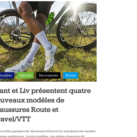
tualités
Allroad
Nouveautés
Route
ant et Liv présentent quatre
uveaux modèles de
aussures Route et
avel/VTT
ouvelles gammes de chaussures Giant et Liv marquent une montée
mme ambitieuse : quatre modèles, une même obsession du