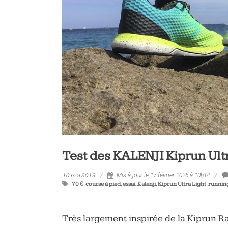
vélo
et
triathlon
Test des KALENJI Kiprun Ult
10 mai 2019
Mis à jour le 17 février 2026 à 10h14
70 €
,
course à pied
,
essai
,
Kalenji
,
Kiprun Ultra Light
,
runnin
Très largement inspirée de la Kiprun Ra