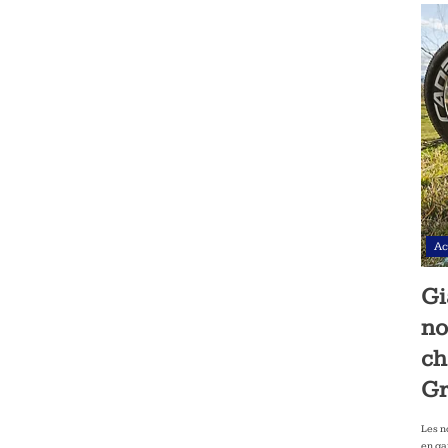
Ac
Gi
no
ch
Gr
Les n
en ga